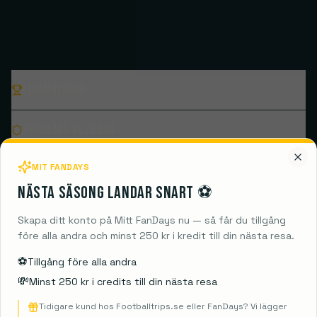
Ligamatcher
Populära klubbar
MIT FANDAYS
Destinationer
Nästa säsong landar snart ⚽️
Guides
Skapa ditt konto på Mitt FanDays nu — så får du tillgång
före alla andra och minst 250 kr i kredit till din nästa resa.
Information
⚽️
Tillgång före alla andra
💸
Minst 250 kr i credits till din nästa resa
Tidigare kund hos Footballtrips.se eller FanDays? Vi lägger