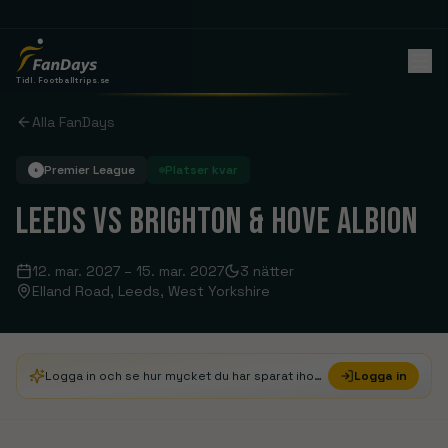
Tidl. Footballtrips.se
Alla FanDays
Premier League
Platser kvar
LEEDS VS BRIGHTON & HOVE ALBION
12. mar. 2027
–
15. mar. 2027
3
nätter
Elland Road
, Leeds, West Yorkshire
Logga in och se hur mycket du har sparat ihop i FanDays Credits
Logga in