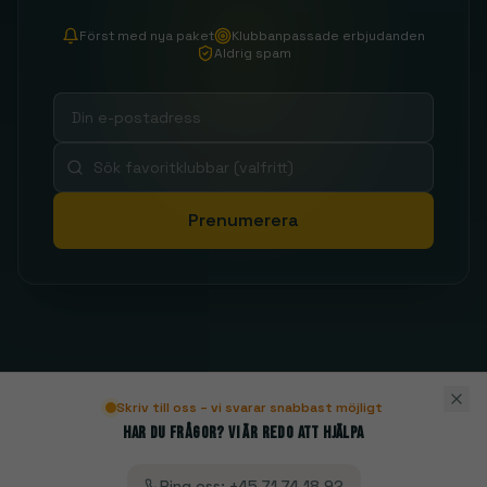
Först med nya paket
Klubbanpassade erbjudanden
Aldrig spam
Prenumerera
Skriv till oss – vi svarar snabbast möjligt
Har du frågor? Vi är redo att hjälpa
Ring oss
:
+45 71 74 18 92