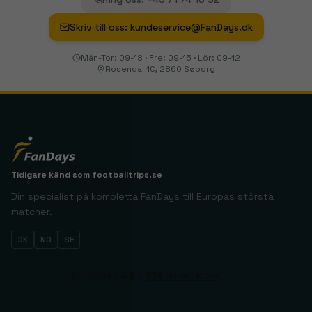
Skriv till oss
:
kundeservice@FanDays.dk
Mån-Tor: 09-18 · Fre: 09-15 · Lör: 09-12
Rosendal 1C, 2860 Søborg
Tidigare känd som
footballtrips.se
Din specialist på kompletta FanDays till Europas största
matcher.
DK
NO
SE