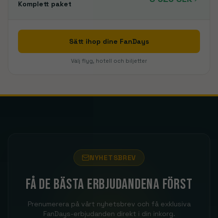
Komplett paket
Sätt ihop dine FanDays
Välj flyg, hotell och biljetter
NYHETSBREV
Få de bästa erbjudandena först
Prenumerera på vårt nyhetsbrev och få exklusiva
FanDays-erbjudanden direkt i din inkorg.