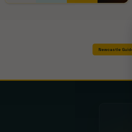
ADO Den Haag
Ajax
AZ Alkmaar
Excelsior
FC G
Anderlecht
Antwerp
Beveren
Cercle Brugge
C
Cracovia
GKS Katowice
Górnik Zabrze
Jagiell
Arsenal
Manchester City
Newcastle Guide