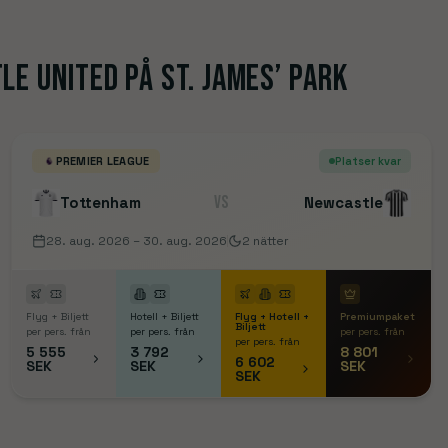
Manchester
Tottenham
London
E UNITED PÅ ST. JAMES’ PARK
PREMIER LEAGUE
Platser kvar
VS
Tottenham
Newcastle
28. aug. 2026
– 30. aug. 2026
2
nätter
Flyg + Biljett
Hotell + Biljett
Flyg + Hotell +
Premiumpaket
Biljett
per pers. från
per pers. från
per pers. från
per pers. från
5 555
3 792
8 801
6 602
SEK
SEK
SEK
SEK