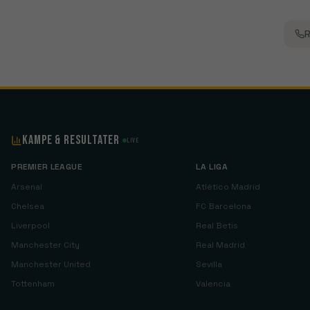
R
Kampe & Resultater
Live
PREMIER LEAGUE
LA LIGA
Arsenal
Atlético Madrid
Chelsea
FC Barcelona
Liverpool
Real Betis
Manchester City
Real Madrid
Manchester United
Sevilla
Tottenham
Valencia