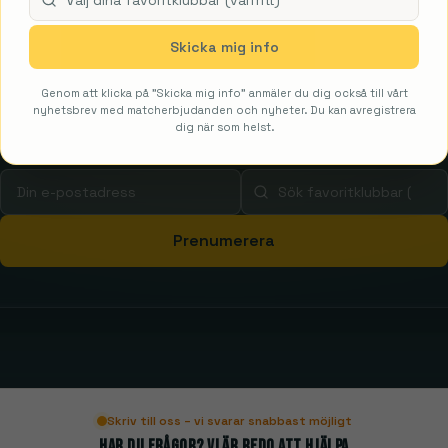
Få de bästa erbjudandena först
Skicka mig info
Prenumerera på vårt nyhetsbrev och få exklusiva
FanDays-erbjudanden direkt i din inkorg.
Genom att klicka på "Skicka mig info" anmäler du dig också till vårt
nyhetsbrev med matcherbjudanden och nyheter. Du kan avregistrera
dig när som helst.
Först med nya paket
Klubbanpassade erbjudanden
Aldrig sp
Prenumerera
Skriv till oss – vi svarar snabbast möjligt
Har du frågor? Vi är redo att hjälpa