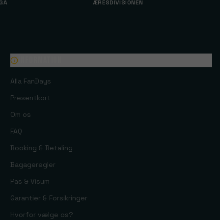
IGA
ÆRESDIVISIONEN
Information
Alla FanDays
Presentkort
Om os
FAQ
Booking & Betaling
Bagageregler
Pas & Visum
Garantier & Forsikringer
Hvorfor vælge os?