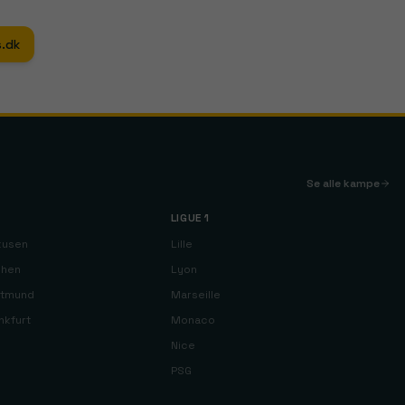
.dk
Se alle kampe
LIGUE 1
kusen
Lille
chen
Lyon
rtmund
Marseille
nkfurt
Monaco
Nice
PSG