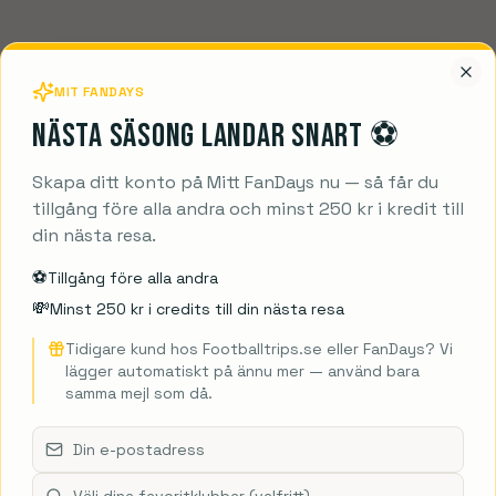
roningen
FC Twente
FC Utrecht
Feyenoord
Fortuna Sittard
Go 
harleroi
Club Brugge
Genk
Gent
Kortrijk
La Louvière
Lommel S
onia Białystok
Korona
Lech Poznań
Legia Warszawa
Motor Lu
MIT FANDAYS
Nästa säsong landar snart ⚽️
Utforska mer:
Skapa ditt konto på Mitt FanDays nu — så får du
 – Hvorfor BøR Du Opleve Newcastle United På St. James’ Park
tillgång före alla andra och minst 250 kr i kredit till
Se alla fotbollsresor →
din nästa resa.
⚽️
Tillgång före alla andra
💸
Minst 250 kr i credits till din nästa resa
Tidigare kund hos Footballtrips.se eller FanDays? Vi
lägger automatiskt på ännu mer — använd bara
samma mejl som då.
NYHETSBREV