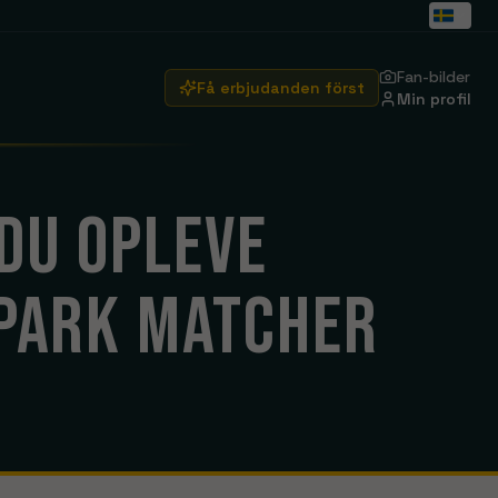
Fan-bilder
Få erbjudanden först
Min profil
Arsenal
DU OPLEVE
Emirates Stadium
Real Madrid
Santiago Bernabéu
 PARK
MATCHER
Brentford
Se rejser
Crystal Palace
Se rejser
Ipswich Town
Se rejser
ity
Manchester United