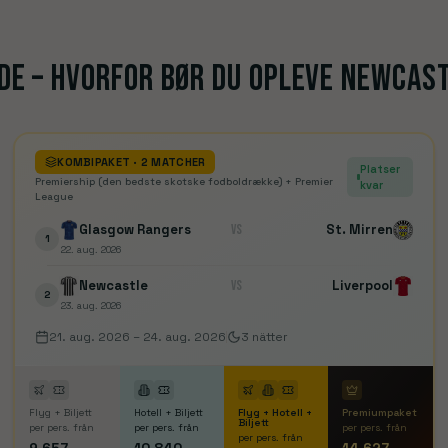
Liverpool
Manchester
Nottingham Forest
Sunderland
Se rejser
Se rejser
E – HVORFOR BØR DU OPLEVE NEWCASTL
KOMBIPAKET
· 2 MATCHER
Platser
Premiership (den bedste skotske fodboldrække) + Premier
kvar
League
Glasgow Rangers
VS
St. Mirren
1
22. aug. 2026
Newcastle
VS
Liverpool
2
23. aug. 2026
21. aug. 2026
–
24. aug. 2026
3
nätter
Flyg + Biljett
Hotell + Biljett
Flyg + Hotell +
Premiumpaket
Biljett
per pers. från
per pers. från
per pers. från
per pers. från