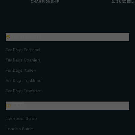
CHAMPIONSHIP
2. BUNDESL
Destinationer
FanDays
England
FanDays
Spanien
FanDays
Italien
FanDays
Tyskland
FanDays
Frankrike
Guides
Liverpool Guide
London Guide