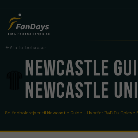
Tidl. Footballtrips.se
DRØMMER DU OM EN FODBOLDREJSE?
Alla fotbollsresor
Manchester United
NEWCASTLE GUI
Old Trafford
Tottenham
Tottenham Hotspur Stadium
NEWCASTLE UNI
LIGAER
HOLD & REJSER
Arsenal
Premier League
London
La Liga
Brighton
Se fodboldrejser til
Newcastle Guide – Hvorfor BøR Du Opleve 
Se rejser
Serie A
Everton
Bundesliga
Se rejser
Leeds United