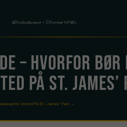
🏈
Fotbollsresor
Formel 1
NFL
Liverpool
DE – HVORFOR BØR 
Anfield
FC Barcelona
Estadi Olímpic Lluís Companys
TED PÅ ST. JAMES’
Aston Villa
Bournemouth
Se rejser
Se rejser
Chelsea
Coventry City
Newcastle United På St. James’ Park
→
London
Se rejser
Fulham
Hull City
Se rejser
Se rejser
Liverpool
Manchester C