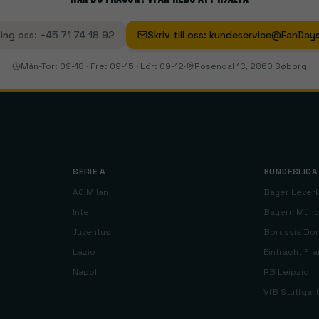
ing oss
:
+45 71 74 18 92
Skriv till oss
:
kundeservice@FanDays
Mån-Tor: 09-18 · Fre: 09-15 · Lör: 09-12
·
Rosendal 1C, 2860 Søborg
SERIE A
BUNDESLIGA
AC Milan
Bayer Lever
Inter
Bayern Mün
Juventus
Borussia Do
Lazio
Eintracht Fra
Napoli
RB Leipzig
VfB Stuttgart