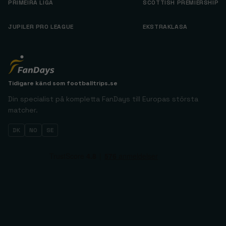
PRIMEIRA LIGA
SCOTTISH PREMIERSHIP
JUPILER PRO LEAGUE
EKSTRAKLASA
Tidigare känd som
footballtrips.se
Din specialist på kompletta FanDays till Europas största
matcher.
DK
NO
SE