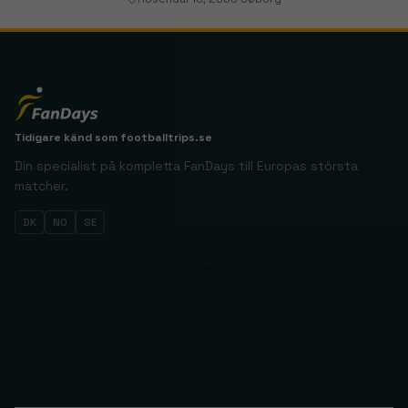
Tidigare känd som
footballtrips.se
Din specialist på kompletta FanDays till Europas största
matcher.
DK
NO
SE