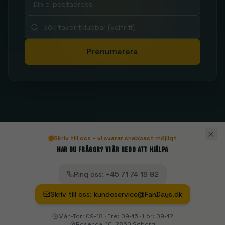
Prenumerera
Skriv till oss – vi svarar snabbast möjligt
Har du frågor? Vi är redo att hjälpa
Ring oss
:
+45 71 74 18 92
Skriv till oss
:
kundeservice@FanDays.dk
Mån-Tor: 09-18 · Fre: 09-15 · Lör: 09-12
Rosendal 1C, 2860 Søborg