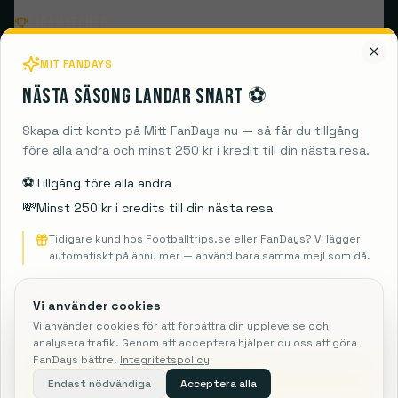
Ligamatcher
MIT FANDAYS
Populära klubbar
Nästa säsong landar snart ⚽️
Destinationer
Skapa ditt konto på Mitt FanDays nu — så får du tillgång
före alla andra och minst 250 kr i kredit till din nästa resa.
Guides
⚽️
Tillgång före alla andra
💸
Minst 250 kr i credits till din nästa resa
Information
Tidigare kund hos Footballtrips.se eller FanDays? Vi lägger
automatiskt på ännu mer — använd bara samma mejl som då.
Vi använder cookies
FanDays ApS
Vi använder cookies för att förbättra din upplevelse och
Rosendal 1C, 2860 Søborg
analysera trafik. Genom att acceptera hjälper du oss att göra
CVR: 41967218
FanDays bättre.
Integritetspolicy
Rejsegarantifonden: 3350
Skicka mig info
Endast nödvändiga
Acceptera alla