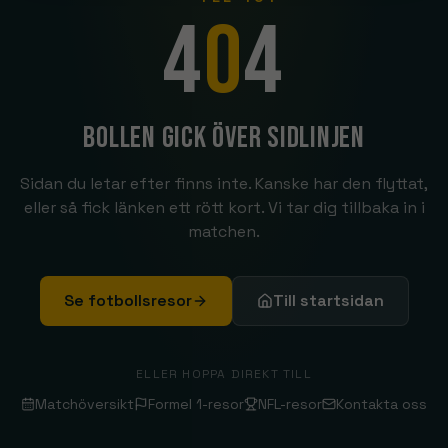
4
0
4
Bollen gick över sidlinjen
Sidan du letar efter finns inte. Kanske har den flyttat,
eller så fick länken ett rött kort. Vi tar dig tillbaka in i
matchen.
Se fotbollsresor
Till startsidan
ELLER HOPPA DIREKT TILL
Matchöversikt
Formel 1-resor
NFL-resor
Kontakta oss