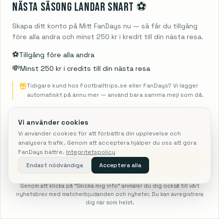
Nästa säsong landar snart ⚽️
8
fans har reageret
Skapa ditt konto på Mitt FanDays nu — så får du tillgång
FanDays bidrag
1/
5
före alla andra och minst 250 kr i kredit till din nästa resa.
Ida
⚽️
Tillgång före alla andra
"
Dejlig tur til Paris, hvor vi var inde og se PSG.
"
💸
Minst 250 kr i credits till din nästa resa
🔥
⚽
🍺
4
2
2
Tidigare kund hos Footballtrips.se eller FanDays? Vi lägger
automatiskt på ännu mer — använd bara samma mejl som då.
8
fans har reageret
Vi använder cookies
FanDays bidrag
Martin
MA
Vi använder cookies för att förbättra din upplevelse och
analysera trafik. Genom att acceptera hjälper du oss att göra
"
Hvor heldig kan man være ♥️
"
FanDays bättre.
Integritetspolicy
Skicka mig info
Endast nödvändiga
Acceptera alla
🔥
⚽
🍺
5
3
3
11
fans har reageret
Genom att klicka på "Skicka mig info" anmäler du dig också till vårt
nyhetsbrev med matcherbjudanden och nyheter. Du kan avregistrera
21
REJSER
dig när som helst.
Se rejser fra 5 806 SEK
FÅ PRIS
Sök
NFL
F1
Fotboll
Hem
Mer