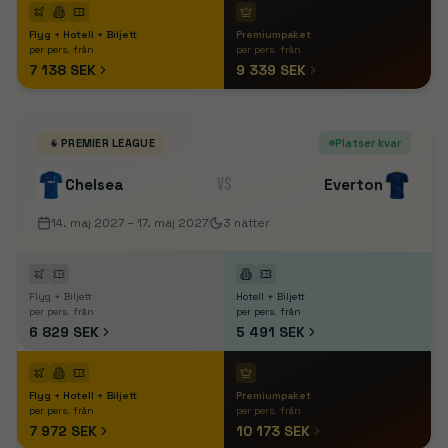
Flyg + Hotell + Biljett
Premiumpaket
per pers. från
per pers. från
7 138 SEK
9 339 SEK
PREMIER LEAGUE
Platser kvar
VS
Chelsea
Everton
14. maj 2027
– 17. maj 2027
3
nätter
Flyg + Biljett
Hotell + Biljett
per pers. från
per pers. från
6 829 SEK
5 491 SEK
Flyg + Hotell + Biljett
Premiumpaket
per pers. från
per pers. från
7 972 SEK
10 173 SEK