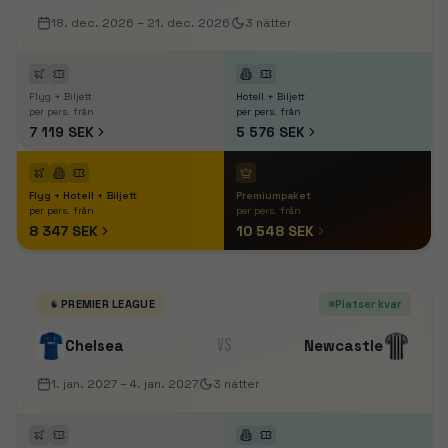
18. dec. 2026
– 21. dec. 2026
3
nätter
Flyg + Biljett
Hotell + Biljett
per pers. från
per pers. från
7 119 SEK
5 576 SEK
Flyg + Hotell + Biljett
Premiumpaket
per pers. från
per pers. från
8 347 SEK
10 548 SEK
PREMIER LEAGUE
Platser kvar
VS
Chelsea
Newcastle
1. jan. 2027
– 4. jan. 2027
3
nätter