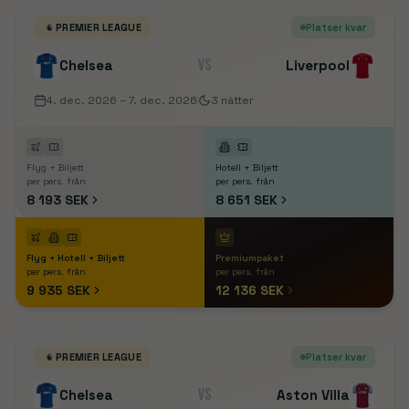
PREMIER LEAGUE
Platser kvar
VS
Chelsea
Liverpool
4. dec. 2026
– 7. dec. 2026
3
nätter
Flyg + Biljett
Hotell + Biljett
per pers. från
per pers. från
8 193 SEK
8 651 SEK
Flyg + Hotell + Biljett
Premiumpaket
per pers. från
per pers. från
9 935 SEK
12 136 SEK
PREMIER LEAGUE
Platser kvar
VS
Chelsea
Aston Villa