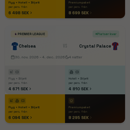
Flyg + Hotell + Biljett
Premiumpaket
per pers. från
per pers. från
6 498 SEK
8 699 SEK
PREMIER LEAGUE
Platser kvar
VS
Chelsea
Crystal Palace
30. nov. 2026
– 4. dec. 2026
4
nätter
Flyg + Biljett
Hotell + Biljett
per pers. från
per pers. från
4 671 SEK
4 810 SEK
Flyg + Hotell + Biljett
Premiumpaket
per pers. från
per pers. från
6 094 SEK
8 295 SEK