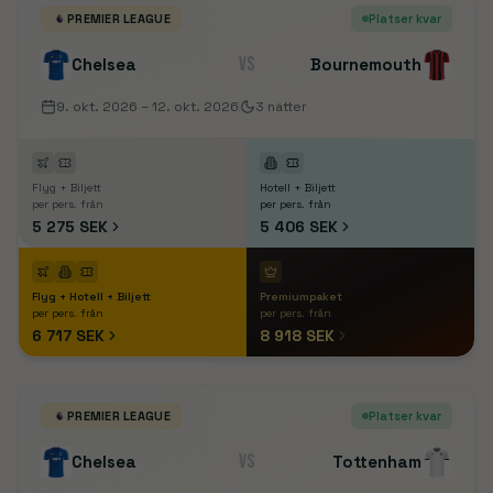
PREMIER LEAGUE
Platser kvar
VS
Chelsea
Bournemouth
9. okt. 2026
– 12. okt. 2026
3
nätter
Flyg + Biljett
Hotell + Biljett
per pers. från
per pers. från
5 275 SEK
5 406 SEK
Flyg + Hotell + Biljett
Premiumpaket
per pers. från
per pers. från
6 717 SEK
8 918 SEK
PREMIER LEAGUE
Platser kvar
VS
Chelsea
Tottenham