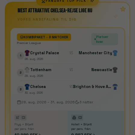
FANDAYS TOP PICK
“
Mest attraktive Chelsea-rejse lige nu
VORES ANBEFALING TIL DIG
Platser
KOMBIPAKET
· 3 MATCHER
kvar
Premier League
Crystal Palace
VS
Manchester City
1
28. aug. 2026
Tottenham
VS
Newcastle
2
29. aug. 2026
Chelsea
VS
Brighton & Hove Albion
3
30. aug. 2026
28. aug. 2026
–
31. aug. 2026
3
nätter
Flyg + Biljett
Hotell + Biljett
per pers. från
per pers. från