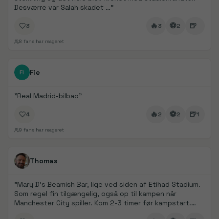
Desværre var Salah skadet …
"
🔥
⚽
🍺
3
3
2
8
fans har reageret
FanDays bidrag
1/
2
Fie
FI
"
Real Madrid-bilbao
"
🔥
⚽
🍺
4
2
2
1
9
fans har reageret
FanDays bidrag
1/
5
Thomas
"
Mary D’s Beamish Bar, lige ved siden af Etihad Stadium.
Som regel fin tilgængelig, også op til kampen når
Manchester City spiller. Kom 2-3 timer før kampstart.
Det er det oplagte valg for at komme i stemning 👌
"