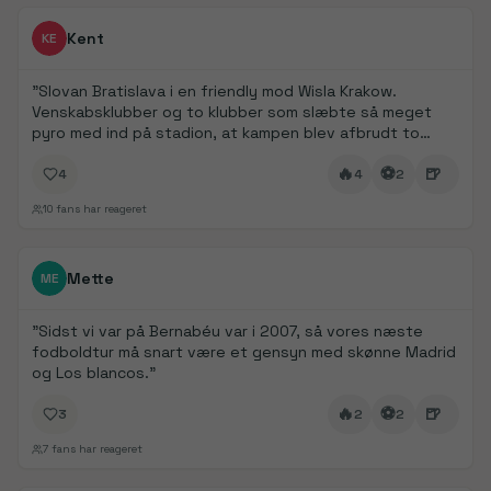
FanDays bidrag
Kent
KE
"
Slovan Bratislava i en friendly mod Wisla Krakow.
Venskabsklubber og to klubber som slæbte så meget
pyro med ind på stadion, at kampen blev afbrudt to
gange pga. manglende sigtbarhed.
"
🔥
⚽
🍺
4
4
2
10
fans har reageret
FanDays bidrag
Mette
ME
"
Sidst vi var på Bernabéu var i 2007, så vores næste
fodboldtur må snart være et gensyn med skønne Madrid
og Los blancos.
"
🔥
⚽
🍺
3
2
2
7
fans har reageret