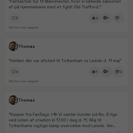
"
Fantastisk tur til Manchester, hvor vi lukkede sæsonen
af på hjemmebane med et fyldt Old Trafford.
"
🔥
⚽
🍺
3
2
1
6
fans har reageret
FanDays bidrag
1/
5
Thomas
"
Holdet der var afsted til Tottenham vs Leeds d. 11 maj
"
🔥
⚽
🍺
4
1
1
2
8
fans har reageret
FanDays bidrag
Thomas
"
Kasper fra FanDays ⚡️🍻 Vi samler kunder på No. 8 lige
ved siden af stadion kl 17.00 i dag d. 11. Maj til
Tottenhams vigtige kamp overvelse mod Leeds. Vel
mødt
"