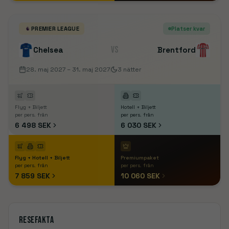
PREMIER LEAGUE
Platser kvar
VS
Chelsea
Brentford
28. maj 2027
– 31. maj 2027
3
nätter
Flyg + Biljett
Hotell + Biljett
per pers. från
per pers. från
6 498 SEK
6 030 SEK
Flyg + Hotell + Biljett
Premiumpaket
per pers. från
per pers. från
7 859 SEK
10 060 SEK
Resefakta