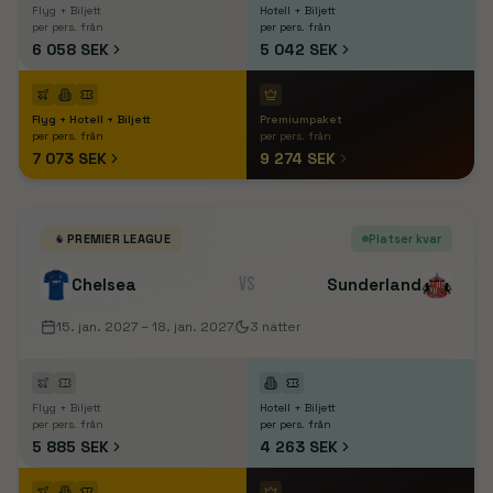
Flyg + Biljett
Hotell + Biljett
per pers. från
per pers. från
6 058 SEK
5 042 SEK
Flyg + Hotell + Biljett
Premiumpaket
per pers. från
per pers. från
7 073 SEK
9 274 SEK
PREMIER LEAGUE
Platser kvar
VS
Chelsea
Sunderland
15. jan. 2027
– 18. jan. 2027
3
nätter
Flyg + Biljett
Hotell + Biljett
per pers. från
per pers. från
5 885 SEK
4 263 SEK