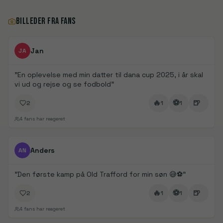
BILLEDER FRA FANS
FanDays bidrag
Jan
JA
"
En oplevelse med min datter til dana cup 2025, i år skal
vi ud og rejse og se fodbold
"
🔥
⚽
🍺
2
1
1
4
fans har reageret
FanDays bidrag
1/
3
Anders
AN
"
Den første kamp på Old Trafford for min søn 😅⚽️
"
🔥
⚽
🍺
2
1
1
4
fans har reageret