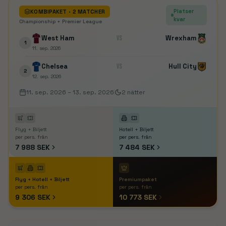
Platser
KOMBIPAKET
· 2 MATCHER
kvar
Championship + Premier League
West Ham
VS
Wrexham
1
11. sep. 2026
Chelsea
VS
Hull City
2
12. sep. 2026
11. sep. 2026
–
13. sep. 2026
2
nätter
Flyg + Biljett
Hotell + Biljett
per pers. från
per pers. från
7 988 SEK
7 484 SEK
Flyg + Hotell + Biljett
Premiumpaket
per pers. från
per pers. från
9 306 SEK
10 773 SEK