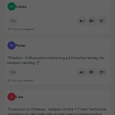
FanDays bidrag
Lukas
LU
🔥
⚽
🍺
4
3
4
11
fans har reageret
FanDays bidrag
1/
5
Peter
PE
"
Stadion- & Museumsrundvisning på Emirates lørdag før
kampen søndag :)
"
🔥
⚽
🍺
4
1
1
1
7
fans har reageret
FanDays bidrag
1/
4
Lise
LI
"
Liverpool vs Chelsea - kampen endte 1-1 men fantastisk
stemning og det hele blev kronet med stadionrundtur.