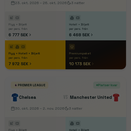
23. okt. 2026
– 26. okt. 2026
3
nätter
Flyg + Biljett
Hotell + Biljett
per pers. från
per pers. från
6 777 SEK
6 468 SEK
Flyg + Hotell + Biljett
Premiumpaket
per pers. från
per pers. från
7 972 SEK
10 173 SEK
PREMIER LEAGUE
Platser kvar
VS
Chelsea
Manchester United
30. okt. 2026
– 2. nov. 2026
3
nätter
Flyg + Biljett
Hotell + Biljett