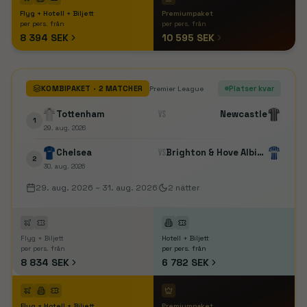
Flyg + Hotell + Biljett
Premiumpaket
per pers. från
per pers. från
8 394 SEK
10 595 SEK
KOMBIPAKET
· 2 MATCHER
Platser kvar
Premier League
Tottenham
VS
Newcastle
1
29. aug. 2026
Chelsea
VS
Brighton & Hove Albion
2
30. aug. 2026
29. aug. 2026
–
31. aug. 2026
2
nätter
Flyg + Biljett
Hotell + Biljett
per pers. från
per pers. från
8 834 SEK
6 782 SEK
Flyg + Hotell + Biljett
Premiumpaket