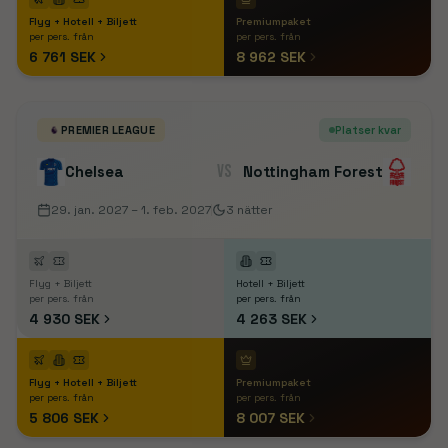
Flyg + Hotell + Biljett
Premiumpaket
per pers. från
per pers. från
6 761 SEK
8 962 SEK
PREMIER LEAGUE
Platser kvar
VS
Chelsea
Nottingham Forest
29. jan. 2027
– 1. feb. 2027
3
nätter
Flyg + Biljett
Hotell + Biljett
per pers. från
per pers. från
4 930 SEK
4 263 SEK
Flyg + Hotell + Biljett
Premiumpaket
per pers. från
per pers. från
5 806 SEK
8 007 SEK