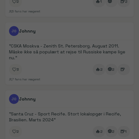
🔥
⚽
🍺
2
1
2
5
fans har reageret
FanDays bidrag
1/
6
Johnny
JO
"
CSKA Moskva - Zenith St. Petersborg. Auguat 2011.
Måske ikke så populært at rejse til Russiske kampe lige
nu.
"
🔥
⚽
🍺
3
2
2
7
fans har reageret
FanDays bidrag
1/
4
Johnny
JO
"
Santa Cruz - Sport Recife. Stort lokalopgør i Recife,
Brasilien. Marts 2024
"
🔥
⚽
🍺
2
2
2
1