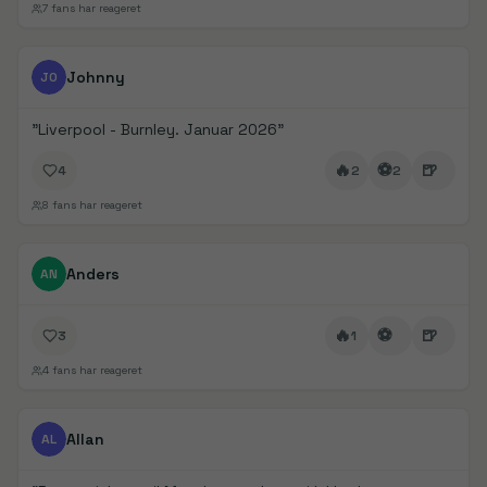
7
fans har reageret
FanDays bidrag
1/
5
Johnny
JO
"
Liverpool - Burnley. Januar 2026
"
🔥
⚽
🍺
4
2
2
8
fans har reageret
FanDays bidrag
Anders
AN
🔥
⚽
🍺
3
1
4
fans har reageret
FanDays bidrag
1/
2
Allan
AL