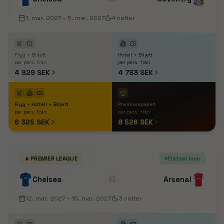
1. mar. 2027
– 5. mar. 2027
4
nätter
Flyg + Biljett
Hotell + Biljett
per pers. från
per pers. från
4 929 SEK
4 783 SEK
Flyg + Hotell + Biljett
Premiumpaket
per pers. från
per pers. från
6 325 SEK
8 526 SEK
PREMIER LEAGUE
Platser kvar
VS
Chelsea
Arsenal
12. mar. 2027
– 15. mar. 2027
3
nätter