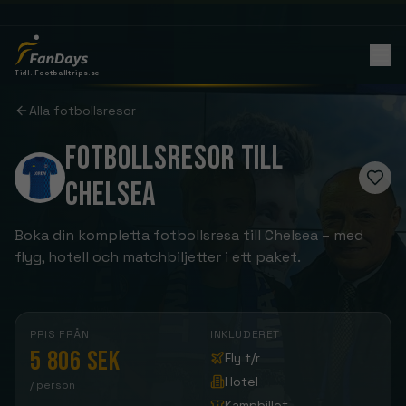
Tidl. Footballtrips.se
Alla fotbollsresor
FOTBOLLSRESOR TILL
CHELSEA
Boka din kompletta fotbollsresa till Chelsea – med
flyg, hotell och matchbiljetter i ett paket.
PRIS FRÅN
INKLUDERET
5 806 SEK
Fly t/r
Hotel
/ person
Kampbillet