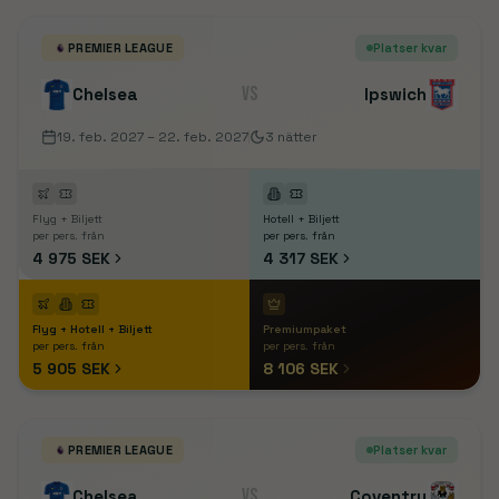
PREMIER LEAGUE
Platser kvar
VS
Chelsea
Ipswich
19. feb. 2027
– 22. feb. 2027
3
nätter
Flyg + Biljett
Hotell + Biljett
per pers. från
per pers. från
4 975 SEK
4 317 SEK
Flyg + Hotell + Biljett
Premiumpaket
per pers. från
per pers. från
5 905 SEK
8 106 SEK
PREMIER LEAGUE
Platser kvar
VS
Chelsea
Coventry