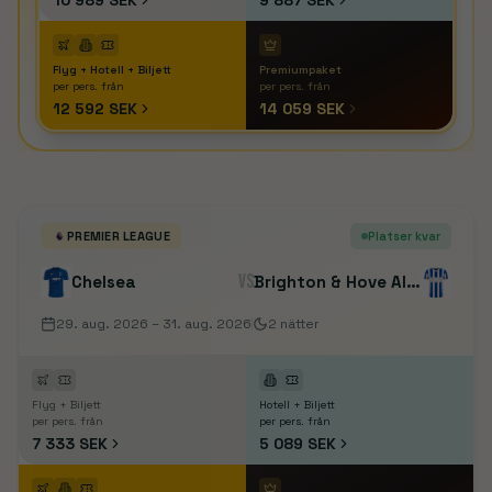
10 989 SEK
9 887 SEK
Flyg + Hotell + Biljett
Premiumpaket
per pers. från
per pers. från
12 592 SEK
14 059 SEK
PREMIER LEAGUE
Platser kvar
VS
Chelsea
Brighton & Hove Albion
29. aug. 2026
– 31. aug. 2026
2
nätter
Flyg + Biljett
Hotell + Biljett
per pers. från
per pers. från
7 333 SEK
5 089 SEK