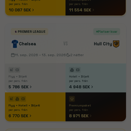
per pers. från
per pers. från
10 087 SEK
11 554 SEK
PREMIER LEAGUE
Platser kvar
VS
Chelsea
Hull City
11. sep. 2026
– 13. sep. 2026
2
nätter
Flyg + Biljett
Hotell + Biljett
per pers. från
per pers. från
5 786 SEK
4 948 SEK
Flyg + Hotell + Biljett
Premiumpaket
per pers. från
per pers. från
6 770 SEK
8 971 SEK