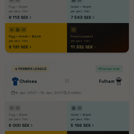
Flyg + Biljett
Hotell + Biljett
per pers. från
per pers. från
8 113 SEK
7 543 SEK
Flyg + Hotell + Biljett
Premiumpaket
per pers. från
per pers. från
9 131 SEK
11 332 SEK
PREMIER LEAGUE
Platser kvar
VS
Chelsea
Fulham
9. apr. 2027
– 12. apr. 2027
3
nätter
Flyg + Biljett
Hotell + Biljett
per pers. från
per pers. från
6 000 SEK
5 166 SEK