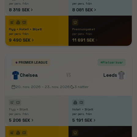
per pers. från
per pers. från
8 319 SEK
8 081 SEK
Flyg + Hotell + Biljett
Premiumpaket
per pers. från
per pers. från
9 490 SEK
11 691 SEK
PREMIER LEAGUE
Platser kvar
VS
Chelsea
Leeds
20. nov. 2026
– 23. nov. 2026
3
nätter
Flyg + Biljett
Hotell + Biljett
per pers. från
per pers. från
5 206 SEK
5 191 SEK