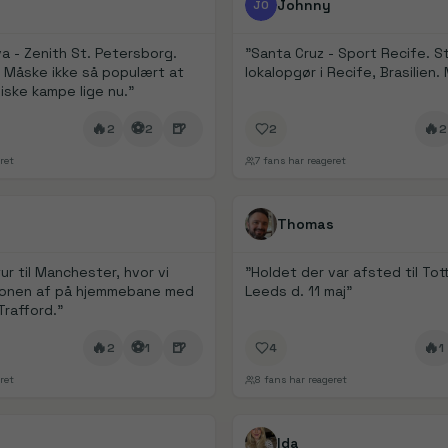
Johnny
JO
 - Zenith St. Petersborg.
"
Santa Cruz - Sport Recife. S
 Måske ikke så populært at
lokalopgør i Recife, Brasilien
siske kampe lige nu.
"
🔥
⚽
🍺
🔥
2
2
2
2
ret
7
fans har reageret
1/
2
FanDays bidrag
Thomas
ur til Manchester, hvor vi
"
Holdet der var afsted til To
onen af på hjemmebane med
Leeds d. 11 maj
"
Trafford.
"
🔥
⚽
🍺
🔥
2
1
4
1
ret
8
fans har reageret
FanDays bidrag
Ida