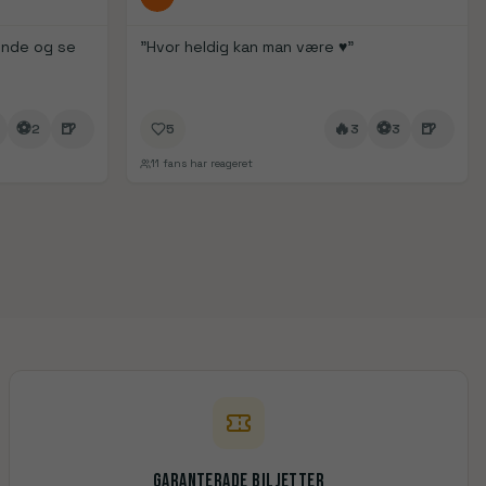
r inde og se
"
Hvor heldig kan man være ♥️
"
⚽
🍺
🔥
⚽
🍺
2
5
3
3
11
fans har reageret
Garanterade biljetter