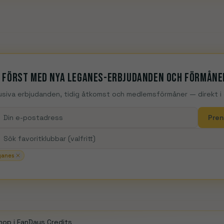
roningen
FC Twente
FC Utrecht
Feyenoord
Fortuna Sittard
Go 
harleroi
Club Brugge
Genk
Gent
Kortrijk
La Louvière
Lommel S
onia Białystok
Korona
Lech Poznań
Legia Warszawa
Motor Lu
 först med nya Leganes-erbjudanden och förmåne
usiva erbjudanden, tidig åtkomst och medlemsförmåner — direkt i d
Pre
ganes
hop i FanDays Credits