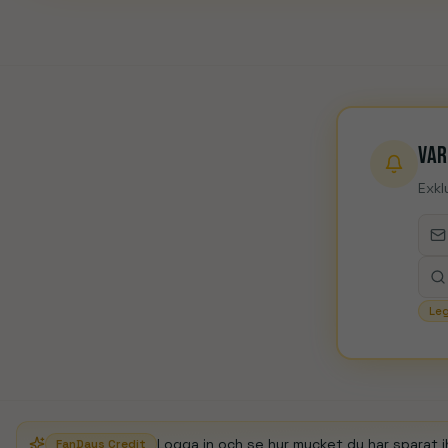
ADO Den Haag
Ajax
AZ Alkmaar
Excelsior
FC G
Anderlecht
Antwerp
Beveren
Cercle Brugge
C
Cracovia
GKS Katowice
Górnik Zabrze
Jagiell
Arsenal
Manchester City
Var
Exkl
Le
Logga in och se hur mycket du har sparat i
FanDays Credit