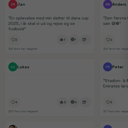
FanDays bidrag
FanDays bidrag
Jan
Anders
JA
AN
"
En oplevelse med min datter til dana cup
"
Den første 
2025, i år skal vi ud og rejse og se
søn 😅⚽️
"
fodbold
"
🔥
⚽
🍺
2
1
1
2
4
fans har reageret
4
fans har reage
FanDays bidrag
FanDays bidrag
Lukas
Peter
LU
PE
"
Stadion- &
Emirates lør
🔥
⚽
🍺
4
3
4
4
11
fans har reageret
7
fans har reage
FanDays bidrag
1/
5
FanDays bidrag