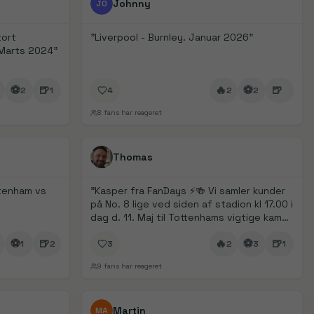
Johnny
JO
tort
"
Liverpool - Burnley. Januar 2026
"
. Marts 2024
"
⚽
🍺
🔥
⚽
🍺
2
1
4
2
2
8
fans har reageret
1/
5
FanDays bidrag
Thomas
ttenham vs
"
Kasper fra FanDays ⚡️🍻 Vi samler kunder
på No. 8 lige ved siden af stadion kl 17.00 i
dag d. 11. Maj til Tottenhams vigtige kamp
overvelse mod Leeds. Vel mødt
"
⚽
🍺
🔥
⚽
🍺
1
2
3
2
3
1
9
fans har reageret
1/
5
FanDays bidrag
Martin
MA