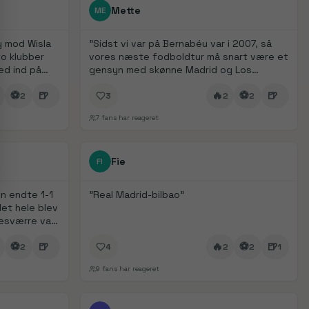
FanDays bidrag
Mette
ME
ly mod Wisla
"
Sidst vi var på Bernabéu var i 2007, så
o klubber
vores næste fodboldtur må snart være et
d ind på
gensyn med skønne Madrid og Los
udt to gange
blancos.
"
⚽
🍺
🔥
⚽
🍺
2
3
2
2
7
fans har reageret
1/
4
FanDays bidrag
1/
2
Fie
FI
n endte 1-1
"
Real Madrid-bilbao
"
et hele blev
esværre var
⚽
🍺
🔥
⚽
🍺
2
4
2
2
1
9
fans har reageret
1/
4
FanDays bidrag
1/
5