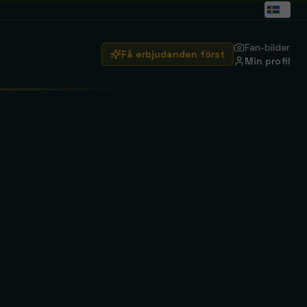
Fan-bilder
Få erbjudanden först
Min profil
Arsenal
Emirates Stadium
Real Madrid
Santiago Bernabéu
Brentford
Se rejser
Crystal Palace
Se rejser
Ipswich Town
Se rejser
ity
Manchester United