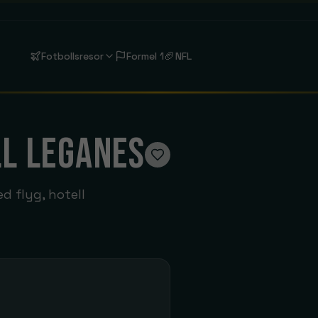
🏈
Fotbollsresor
Formel 1
NFL
Liverpool
LL LEGANES
Anfield
FC Barcelona
Estadi Olímpic Lluís Companys
d flyg, hotell
Aston Villa
Bournemouth
Se rejser
Se rejser
Chelsea
Coventry City
London
Se rejser
Fulham
Hull City
Se rejser
Se rejser
Liverpool
Manchester C