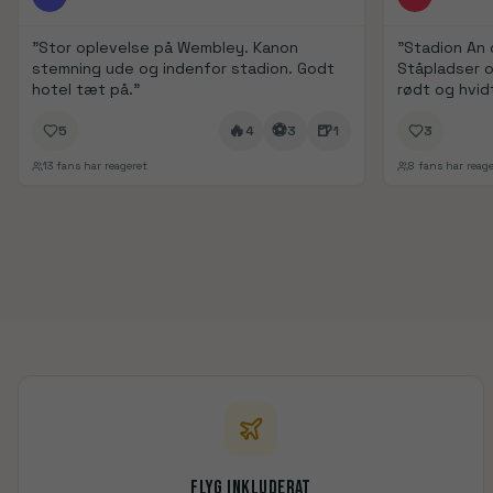
"
Stor oplevelse på Wembley. Kanon
"
Stadion An 
stemning ude og indenfor stadion. Godt
Ståpladser o
hotel tæt på.
"
rødt og hvid
lokalopbakni
🔥
⚽
🍺
5
4
3
1
3
13
fans har reageret
8
fans har reage
Flyg inkluderat