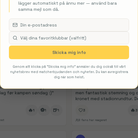
1/
3
FanDays bidrag
lägger automatiskt på ännu mer — använd bara
Kent
KE
samma mejl som då.
kamp på Old Trafford for min
"
Slovan Bratislava i en friend
Krakow. Venskabsklubber og t
som slæbte så meget pyro me
stadion, at kampen blev afbr
🔥
⚽
🍺
🔥
pga. manglende sigtbarhed.
"
1
1
4
4
Skicka mig info
ret
10
fans har reageret
Genom att klicka på "Skicka mig info" anmäler du dig också till vårt
1/
5
FanDays bidrag
Lise
nyhetsbrev med matcherbjudanden och nyheter. Du kan avregistrera
LI
dig när som helst.
 Museumsrundvisning på
"
Liverpool vs Chelsea - kampe
dag før kampen søndag :)
"
men fantastisk stemning og d
kronet med stadionrundtur. D
Salah skadet …
"
🔥
⚽
🍺
🔥
1
1
1
3
3
ret
8
fans har reageret
1/
6
FanDays bidrag