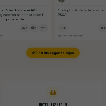
der Alten Försterei ❤️🤍
"
Dejlig tur til Paris, hvor vi va
g næsten et helt stadion i
PSG.
"
t. Imponerende
ng.
"
🔥
⚽
🍺
🔥
2
2
1
4
2
ret
8
fans har reageret
Find din
Leganes
-rejse
Hotell i centrum