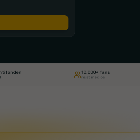
Liverpool
Manchester
Nottingham Forest
Sunderland
Se rejser
Se rejser
ntifonden
10.000+ fans
1
rejst med os