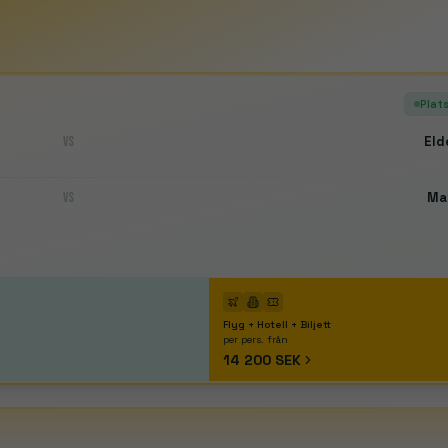
Plats
VS
Eld
Madrid
Barcelona

🇪🇸
Real Madrid · Atlético
Camp Nou · Montjuïc
VS
Ma
righton
Chelsea
Coventry City
Crystal Palace
Everton
Fulham
Vigo
Deportivo La Coruña
Elche
Espanyol
FC Barcelona
Getafe
omo
Fiorentina
Frosinone
Genoa
Inter
Juventus
Lazio
Lecce
Mo
Borussia Dortmund
Borussia Mönchengladbach
Eintracht F
Flyg + Hotell + Biljett
lle
Lorient
Lyon
Marseille
Monaco
Nice
Paris FC
PSG
Rennes
Stra
per pers. från
raga
Casa Pia
Estoril
Estrela da Amadora
Famalicão
Gil Vicent
14 200 SEK
rk
Heart of Midlothian
Hibernian
Kilmarnock
Motherwell
Range
istol City
Burnley
Cardiff City
Charlton Athletic
Derby Count
rnberg
Arminia Bielefeld
Darmstadt 98
Dynamo Dresden
Eintr