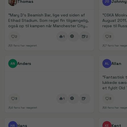
Thomas
Johnny
JO
"
Mary D’s Beamish Bar, lige ved siden af
"
CSKA Moskva
Etihad Stadium. Som regel fin tilgængelig,
Auguat 2011.
også op til kampen når Manchester City
rejse til Rus
spiller. Kom 2-3 timer før kampstart. Det
🔥
⚽
🍺
er det oplagte valg for at komme i
2
1
2
3
stemning 👌
"
5
fans har reageret
7
fans har reage
FanDays bidrag
FanDays bidrag
Anders
Allan
AN
AL
"
Fantastisk t
lukkede sæs
et fyldt Old 
🔥
⚽
🍺
3
1
3
4
fans har reageret
6
fans har reage
FanDays bidrag
1/
5
FanDays bidrag
Hans
Kent
HA
KE