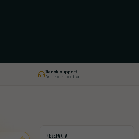
Manchester
Tottenham
London
Dansk support
før, under og efter
Resefakta