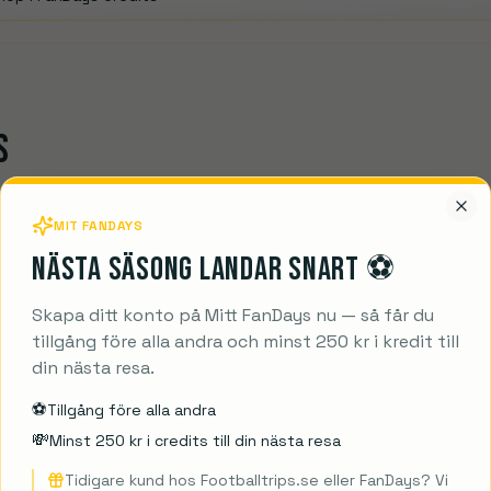
S
Leganes.
MIT FANDAYS
Nästa säsong landar snart ⚽️
Skapa ditt konto på Mitt FanDays nu — så får du
Leganes vs Las Pa
VS
tillgång före alla andra och minst 250 kr i kredit till
18. feb. 2023
· Bilbao
din nästa resa.
⚽️
Tillgång före alla andra
💸
Minst 250 kr i credits till din nästa resa
Tidigare kund hos Footballtrips.se eller FanDays? Vi