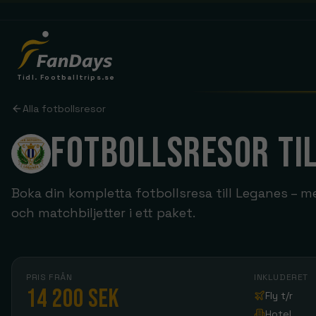
Tidl. Footballtrips.se
DRØMMER DU OM EN FODBOLDREJSE?
Alla fotbollsresor
Manchester United
FOTBOLLSRESOR TI
Old Trafford
Tottenham
Tottenham Hotspur Stadium
Boka din kompletta fotbollsresa till Leganes – me
och matchbiljetter i ett paket.
LIGAER
HOLD & REJSER
Arsenal
Premier League
London
La Liga
Brighton
Se rejser
Serie A
PRIS FRÅN
INKLUDERET
Everton
14 200 SEK
Fly t/r
Bundesliga
Se rejser
Leeds United
Hotel