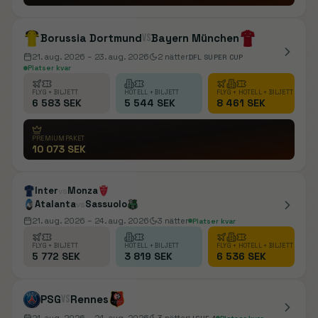
Borussia Dortmund
vs
Bayern München
21. aug. 2026
– 23. aug. 2026
2
nätter
DFL SUPER CUP
Platser kvar
FLYG + BILJETT
HOTELL + BILJETT
FLYG + HOTELL + BILJETT
6 583 SEK
5 544 SEK
8 461 SEK
PREMIUMPAKET
10 073 SEK
Inter
Monza
vs
Atalanta
Sassuolo
vs
21. aug. 2026
– 24. aug. 2026
3
nätter
Platser kvar
FLYG + BILJETT
HOTELL + BILJETT
FLYG + HOTELL + BILJETT
5 772 SEK
3 819 SEK
6 536 SEK
PSG
vs
Rennes