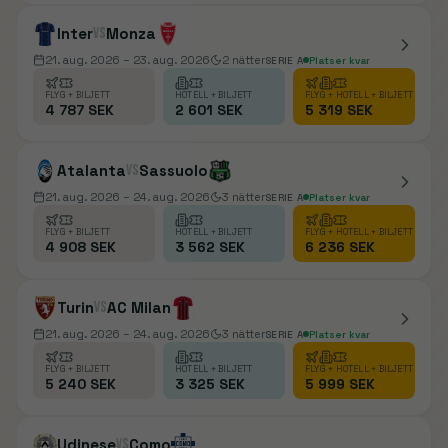
Inter
vs
Monza
21. aug. 2026
– 23. aug. 2026
2
nätter
SERIE A
Platser kvar
FLYG + BILJETT
HOTELL + BILJETT
FLYG + HOTELL + BILJETT
4 787 SEK
2 601 SEK
5 319 SEK
Atalanta
vs
Sassuolo
21. aug. 2026
– 24. aug. 2026
3
nätter
SERIE A
Platser kvar
FLYG + BILJETT
HOTELL + BILJETT
FLYG + HOTELL + BILJETT
4 908 SEK
3 562 SEK
6 236 SEK
Turin
vs
AC Milan
21. aug. 2026
– 24. aug. 2026
3
nätter
SERIE A
Platser kvar
FLYG + BILJETT
HOTELL + BILJETT
FLYG + HOTELL + BILJETT
5 240 SEK
3 325 SEK
5 999 SEK
Udinese
vs
Como