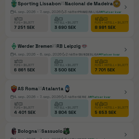
Sporting Lissabon
vs
Nacional de Madeira
4. sep. 2026
– 7. sep. 2026
3
nätter
PRIMEIRA LIGA
Platser kvar
FLYG + BILJETT
HOTELL + BILJETT
FLYG + HOTELL + BILJETT
7 251 SEK
3 690 SEK
8 981 SEK
Werder Bremen
vs
RB Leipzig
4. sep. 2026
– 6. sep. 2026
2
nätter
BUNDESLIGA
Platser kvar
FLYG + BILJETT
HOTELL + BILJETT
FLYG + HOTELL + BILJETT
6 861 SEK
3 500 SEK
7 701 SEK
AS Roma
vs
Atalanta
4. sep. 2026
– 7. sep. 2026
3
nätter
SERIE A
Platser kvar
FLYG + BILJETT
HOTELL + BILJETT
FLYG + HOTELL + BILJETT
4 401 SEK
3 804 SEK
5 653 SEK
Bologna
vs
Sassuolo