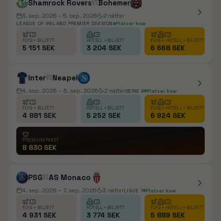
Shamrock Rovers
vs
Bohemer
3. sep. 2026
– 5. sep. 2026
2
nätter
LEAGUE OF IRELAND PREMIER DIVISION
Platser kvar
FLYG + BILJETT
HOTELL + BILJETT
FLYG + HOTELL + BILJETT
5 151 SEK
3 204 SEK
6 668 SEK
Inter
vs
Neapel
4. sep. 2026
– 6. sep. 2026
2
nätter
SERIE A
Platser kvar
FLYG + BILJETT
HOTELL + BILJETT
FLYG + HOTELL + BILJETT
4 881 SEK
5 252 SEK
6 924 SEK
PREMIUMPAKET
8 830 SEK
PSG
vs
AS Monaco
4. sep. 2026
– 7. sep. 2026
3
nätter
LIGUE 1
Platser kvar
FLYG + BILJETT
HOTELL + BILJETT
FLYG + HOTELL + BILJETT
4 931 SEK
3 774 SEK
5 889 SEK