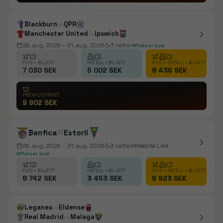
Blackburn
QPR
vs
Manchester United
Ipswich
vs
28. aug. 2026
– 31. aug. 2026
3
nätter
Platser kvar
FLYG + BILJETT
HOTELL + BILJETT
FLYG + HOTELL + BILJETT
7 030 SEK
5 002 SEK
8 436 SEK
PREMIUMPAKET
9 902 SEK
Benfica
vs
Estoril
28. aug. 2026
– 31. aug. 2026
3
nätter
PRIMEIRA LIGA
Platser kvar
FLYG + BILJETT
HOTELL + BILJETT
FLYG + HOTELL + BILJETT
8 742 SEK
3 453 SEK
9 923 SEK
Leganes
Eldense
vs
Real Madrid
Malaga
vs