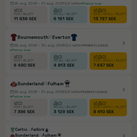
28. aug. 2026
– 31. aug. 2026
3
nätter
Platser kvar
FLYG + BILJETT
HOTELL + BILJETT
FLYG + HOTELL + BILJETT
11 838 SEK
6 161 SEK
13 797 SEK
Bournemouth
vs
Everton
28. aug. 2026
– 30. aug. 2026
2
nätter
PREMIER LEAGUE
Platser kvar
FLYG + BILJETT
HOTELL + BILJETT
FLYG + HOTELL + BILJETT
6 480 SEK
4 813 SEK
7 647 SEK
Sunderland
vs
Fulham
28. aug. 2026
– 31. aug. 2026
3
nätter
PREMIER LEAGUE
Platser kvar
FLYG + BILJETT
HOTELL + BILJETT
FLYG + HOTELL + BILJETT
7 386 SEK
3 129 SEK
8 410 SEK
Celtic
Falkirk
vs
Sunderland
Fulham
vs