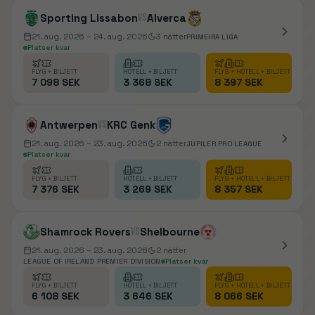
Sporting Lissabon
vs
Alverca
21. aug. 2026
– 24. aug. 2026
3
nätter
PRIMEIRA LIGA
Platser kvar
FLYG + BILJETT
HOTELL + BILJETT
FLYG + HOTELL + BILJETT
7 098 SEK
3 368 SEK
8 397 SEK
Antwerpen
vs
KRC Genk
21. aug. 2026
– 23. aug. 2026
2
nätter
JUPILER PRO LEAGUE
Platser kvar
FLYG + BILJETT
HOTELL + BILJETT
FLYG + HOTELL + BILJETT
7 376 SEK
3 269 SEK
8 357 SEK
Shamrock Rovers
vs
Shelbourne
21. aug. 2026
– 23. aug. 2026
2
nätter
LEAGUE OF IRELAND PREMIER DIVISION
Platser kvar
FLYG + BILJETT
HOTELL + BILJETT
FLYG + HOTELL + BILJETT
6 108 SEK
3 646 SEK
8 066 SEK