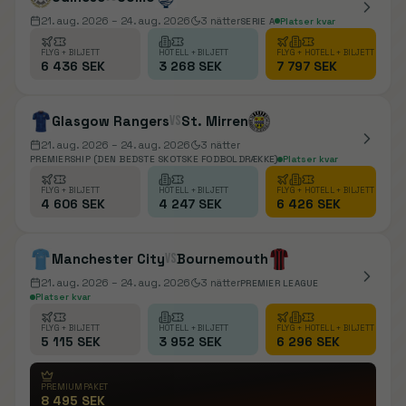
21. aug. 2026
– 24. aug. 2026
3
nätter
SERIE A
Platser kvar
FLYG + BILJETT
HOTELL + BILJETT
FLYG + HOTELL + BILJETT
6 436 SEK
3 268 SEK
7 797 SEK
Glasgow Rangers
vs
St. Mirren
21. aug. 2026
– 24. aug. 2026
3
nätter
PREMIERSHIP (DEN BEDSTE SKOTSKE FODBOLDRÆKKE)
Platser kvar
FLYG + BILJETT
HOTELL + BILJETT
FLYG + HOTELL + BILJETT
4 606 SEK
4 247 SEK
6 426 SEK
Manchester City
vs
Bournemouth
21. aug. 2026
– 24. aug. 2026
3
nätter
PREMIER LEAGUE
Platser kvar
FLYG + BILJETT
HOTELL + BILJETT
FLYG + HOTELL + BILJETT
5 115 SEK
3 952 SEK
6 296 SEK
PREMIUMPAKET
8 495 SEK