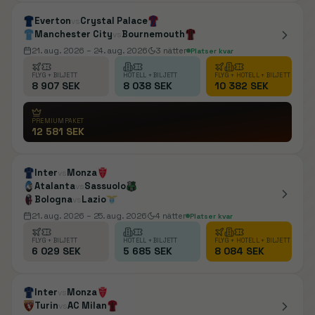
Everton
Crystal Palace
vs
Manchester City
Bournemouth
vs
21. aug. 2026
– 24. aug. 2026
3
nätter
Platser kvar
FLYG + BILJETT
HOTELL + BILJETT
FLYG + HOTELL + BILJETT
8 907 SEK
8 038 SEK
10 382 SEK
PREMIUMPAKET
12 581 SEK
Inter
Monza
vs
Atalanta
Sassuolo
vs
Bologna
Lazio
vs
21. aug. 2026
– 25. aug. 2026
4
nätter
Platser kvar
FLYG + BILJETT
HOTELL + BILJETT
FLYG + HOTELL + BILJETT
6 029 SEK
5 685 SEK
8 084 SEK
Inter
Monza
vs
Turin
AC Milan
vs