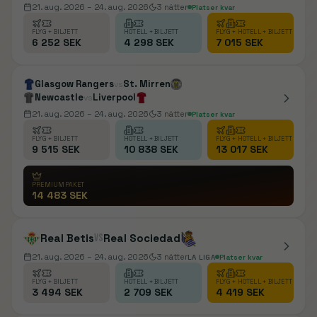
21. aug. 2026
– 24. aug. 2026
3
nätter
Platser kvar
FLYG + BILJETT
HOTELL + BILJETT
FLYG + HOTELL + BILJETT
6 252 SEK
4 298 SEK
7 015 SEK
Glasgow Rangers
St. Mirren
vs
Newcastle
Liverpool
vs
21. aug. 2026
– 24. aug. 2026
3
nätter
Platser kvar
FLYG + BILJETT
HOTELL + BILJETT
FLYG + HOTELL + BILJETT
9 515 SEK
10 838 SEK
13 017 SEK
PREMIUMPAKET
14 483 SEK
Real Betis
vs
Real Sociedad
21. aug. 2026
– 24. aug. 2026
3
nätter
LA LIGA
Platser kvar
FLYG + BILJETT
HOTELL + BILJETT
FLYG + HOTELL + BILJETT
3 494 SEK
2 709 SEK
4 419 SEK