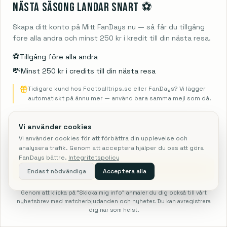
Nästa säsong landar snart ⚽️
FLYG + BILJETT
HOTELL + BILJETT
FLYG + HOTELL + BILJETT
8 272 SEK
6 986 SEK
9 869 SEK
Skapa ditt konto på Mitt FanDays nu — så får du tillgång
före alla andra och minst 250 kr i kredit till din nästa resa.
Glasgow Rangers
vs
Motherwell
⚽️
Tillgång före alla andra
4. sep. 2026
– 7. sep. 2026
3
nätter
PREMIERSHIP (DEN BEDSTE SKOTSKE FODBOLDRÆKKE)
Platser kvar
💸
Minst 250 kr i credits till din nästa resa
FLYG + BILJETT
HOTELL + BILJETT
FLYG + HOTELL + BILJETT
Tidigare kund hos Footballtrips.se eller FanDays? Vi lägger
7 051 SEK
4 478 SEK
8 783 SEK
automatiskt på ännu mer — använd bara samma mejl som då.
Manchester City
vs
Coventry
Vi använder cookies
4. sep. 2026
– 6. sep. 2026
2
nätter
PREMIER LEAGUE
Vi använder cookies för att förbättra din upplevelse och
Platser kvar
analysera trafik. Genom att acceptera hjälper du oss att göra
FanDays bättre.
Integritetspolicy
FLYG + BILJETT
HOTELL + BILJETT
FLYG + HOTELL + BILJETT
4 793 SEK
3 681 SEK
5 812 SEK
Skicka mig info
Endast nödvändiga
Acceptera alla
Genom att klicka på "Skicka mig info" anmäler du dig också till vårt
PREMIUMPAKET
8 011 SEK
nyhetsbrev med matcherbjudanden och nyheter. Du kan avregistrera
dig när som helst.
Sök
NFL
F1
Fotboll
Hem
Mer