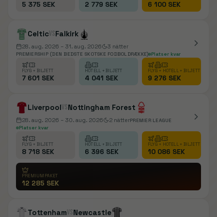
5 375 SEK
2 779 SEK
6 100 SEK
Celtic
vs
Falkirk
28. aug. 2026
– 31. aug. 2026
3
nätter
PREMIERSHIP (DEN BEDSTE SKOTSKE FODBOLDRÆKKE)
Platser kvar
FLYG + BILJETT
HOTELL + BILJETT
FLYG + HOTELL + BILJETT
7 601 SEK
4 041 SEK
9 276 SEK
Liverpool
vs
Nottingham Forest
28. aug. 2026
– 30. aug. 2026
2
nätter
PREMIER LEAGUE
Platser kvar
FLYG + BILJETT
HOTELL + BILJETT
FLYG + HOTELL + BILJETT
8 718 SEK
6 396 SEK
10 086 SEK
PREMIUMPAKET
12 285 SEK
Tottenham
vs
Newcastle