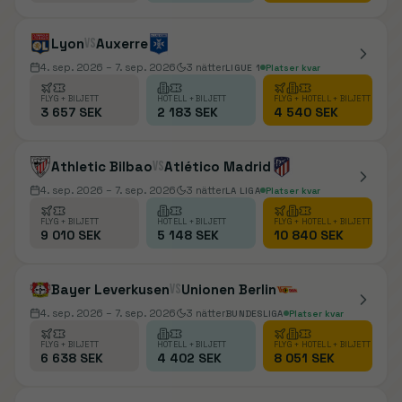
Lyon
vs
Auxerre
4. sep. 2026
– 7. sep. 2026
3
nätter
LIGUE 1
Platser kvar
FLYG + BILJETT
HOTELL + BILJETT
FLYG + HOTELL + BILJETT
3 657 SEK
2 183 SEK
4 540 SEK
Athletic Bilbao
vs
Atlético Madrid
4. sep. 2026
– 7. sep. 2026
3
nätter
LA LIGA
Platser kvar
FLYG + BILJETT
HOTELL + BILJETT
FLYG + HOTELL + BILJETT
9 010 SEK
5 148 SEK
10 840 SEK
Bayer Leverkusen
vs
Unionen Berlin
4. sep. 2026
– 7. sep. 2026
3
nätter
BUNDESLIGA
Platser kvar
FLYG + BILJETT
HOTELL + BILJETT
FLYG + HOTELL + BILJETT
6 638 SEK
4 402 SEK
8 051 SEK