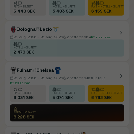
FLYG + BILJETT
HOTELL + BILJETT
FLYG + HOTELL + BILJETT
5 448 SEK
3 483 SEK
6 159 SEK
Bologna
vs
Lazio
23. aug. 2026
– 25. aug. 2026
2
nätter
SERIE A
Platser kvar
HOTELL + BILJETT
2 478 SEK
Fulham
vs
Chelsea
23. aug. 2026
– 25. aug. 2026
2
nätter
PREMIER LEAGUE
Platser kvar
FLYG + BILJETT
HOTELL + BILJETT
FLYG + HOTELL + BILJETT
6 031 SEK
5 074 SEK
6 762 SEK
PREMIUMPAKET
8 228 SEK