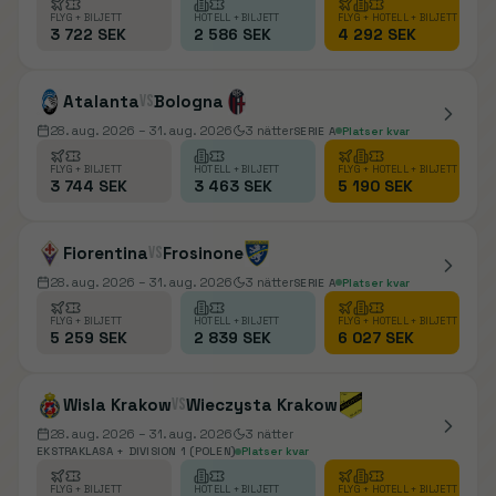
FLYG + BILJETT
HOTELL + BILJETT
FLYG + HOTELL + BILJETT
3 722 SEK
2 586 SEK
4 292 SEK
Atalanta
vs
Bologna
28. aug. 2026
– 31. aug. 2026
3
nätter
SERIE A
Platser kvar
FLYG + BILJETT
HOTELL + BILJETT
FLYG + HOTELL + BILJETT
3 744 SEK
3 463 SEK
5 190 SEK
Fiorentina
vs
Frosinone
28. aug. 2026
– 31. aug. 2026
3
nätter
SERIE A
Platser kvar
FLYG + BILJETT
HOTELL + BILJETT
FLYG + HOTELL + BILJETT
5 259 SEK
2 839 SEK
6 027 SEK
Wisla Krakow
vs
Wieczysta Krakow
28. aug. 2026
– 31. aug. 2026
3
nätter
EKSTRAKLASA + DIVISION 1 (POLEN)
Platser kvar
FLYG + BILJETT
HOTELL + BILJETT
FLYG + HOTELL + BILJETT