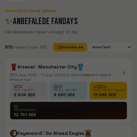
DECISION ENGINE
✨
ANBEFALEDE FANDAYS
Håndplukkede rejser udvalgt til dig
870
rejser
(viser 93)
Surprise me
Arsenal
vs
Manchester City
14. aug. 2026
– 17. aug. 2026
3
nätter
COMMUNITY SHIELD
Platser kvar
FLYG + BILJETT
HOTELL + BILJETT
FLYG + HOTELL + BILJETT
9 604 SEK
4 660 SEK
11 285 SEK
PREMIUMPAKET
12 751 SEK
Feyenoord
vs
Go Ahead Eagles