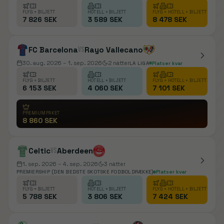
FLYG + BILJETT
HOTELL + BILJETT
FLYG + HOTELL + BILJETT
7 826 SEK
3 589 SEK
8 478 SEK
FC Barcelona
vs
Rayo Vallecano
30. aug. 2026
– 1. sep. 2026
2
nätter
LA LIGA
Platser kvar
FLYG + BILJETT
HOTELL + BILJETT
FLYG + HOTELL + BILJETT
6 153 SEK
4 060 SEK
7 101 SEK
PREMIUMPAKET
8 860 SEK
Celtic
vs
Aberdeen
1. sep. 2026
– 4. sep. 2026
3
nätter
PREMIERSHIP (DEN BEDSTE SKOTSKE FODBOLDRÆKKE)
Platser kvar
FLYG + BILJETT
HOTELL + BILJETT
FLYG + HOTELL + BILJETT
5 788 SEK
3 806 SEK
7 424 SEK