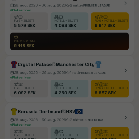
28. aug. 2026
– 30. aug. 2026
2
nätter
PREMIER LEAGUE
Platser kvar
FLYG + BILJETT
HOTELL + BILJETT
FLYG + HOTELL + BILJETT
5 579 SEK
4 083 SEK
6 917 SEK
PREMIUMPAKET
9 116 SEK
Crystal Palace
vs
Manchester City
28. aug. 2026
– 29. aug. 2026
1
natt
PREMIER LEAGUE
Platser kvar
FLYG + BILJETT
HOTELL + BILJETT
FLYG + HOTELL + BILJETT
6 092 SEK
4 250 SEK
6 637 SEK
Borussia Dortmund
vs
HSV
28. aug. 2026
– 30. aug. 2026
2
nätter
BUNDESLIGA
Platser kvar
FLYG + BILJETT
HOTELL + BILJETT
FLYG + HOTELL + BILJETT