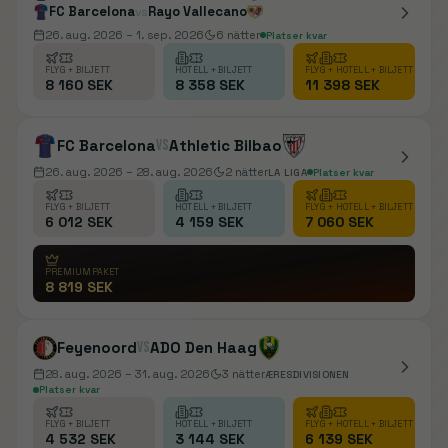
FC Barcelona
Rayo Vallecano
vs
26. aug. 2026
– 1. sep. 2026
6
nätter
Platser kvar
FLYG + BILJETT
HOTELL + BILJETT
FLYG + HOTELL + BILJETT
8 160 SEK
8 358 SEK
11 398 SEK
FC Barcelona
vs
Athletic Bilbao
26. aug. 2026
– 28. aug. 2026
2
nätter
LA LIGA
Platser kvar
FLYG + BILJETT
HOTELL + BILJETT
FLYG + HOTELL + BILJETT
6 012 SEK
4 159 SEK
7 060 SEK
PREMIUMPAKET
8 819 SEK
Feyenoord
vs
ADO Den Haag
28. aug. 2026
– 31. aug. 2026
3
nätter
ÆRESDIVISIONEN
Platser kvar
FLYG + BILJETT
HOTELL + BILJETT
FLYG + HOTELL + BILJETT
4 532 SEK
3 144 SEK
6 139 SEK