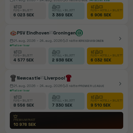
21. aug. 2026
– 24. aug. 2026
3
nätter
LIGUE 1
Platser kvar
FLYG + BILJETT
HOTELL + BILJETT
FLYG + HOTELL + BILJETT
6 023 SEK
3 369 SEK
6 906 SEK
PSV Eindhoven
vs
Groningen
21. aug. 2026
– 24. aug. 2026
3
nätter
ÆRESDIVISIONEN
Platser kvar
FLYG + BILJETT
HOTELL + BILJETT
FLYG + HOTELL + BILJETT
4 577 SEK
2 938 SEK
6 032 SEK
Newcastle
vs
Liverpool
21. aug. 2026
– 24. aug. 2026
3
nätter
PREMIER LEAGUE
Platser kvar
FLYG + BILJETT
HOTELL + BILJETT
FLYG + HOTELL + BILJETT
8 556 SEK
7 330 SEK
9 510 SEK
PREMIUMPAKET
10 976 SEK