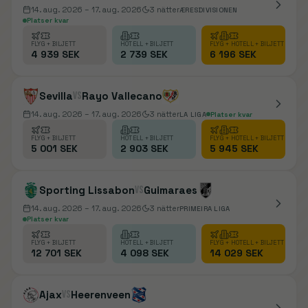
14. aug. 2026
– 17. aug. 2026
3
nätter
ÆRESDIVISIONEN
Platser kvar
FLYG + BILJETT
HOTELL + BILJETT
FLYG + HOTELL + BILJETT
4 939 SEK
2 739 SEK
6 196 SEK
Sevilla
vs
Rayo Vallecano
14. aug. 2026
– 17. aug. 2026
3
nätter
LA LIGA
Platser kvar
FLYG + BILJETT
HOTELL + BILJETT
FLYG + HOTELL + BILJETT
5 001 SEK
2 903 SEK
5 945 SEK
Sporting Lissabon
vs
Guimaraes
14. aug. 2026
– 17. aug. 2026
3
nätter
PRIMEIRA LIGA
Platser kvar
FLYG + BILJETT
HOTELL + BILJETT
FLYG + HOTELL + BILJETT
12 701 SEK
4 098 SEK
14 029 SEK
Ajax
vs
Heerenveen