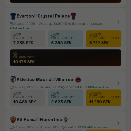
Everton
vs
Crystal Palace
21. aug. 2026
– 24. aug. 2026
3
nätter
PREMIER LEAGUE
Platser kvar
FLYG + BILJETT
HOTELL + BILJETT
FLYG + HOTELL + BILJETT
7 238 SEK
6 369 SEK
8 712 SEK
PREMIUMPAKET
10 178 SEK
Atlético Madrid
vs
Villarreal
22. aug. 2026
– 24. aug. 2026
2
nätter
LA LIGA
Platser kvar
FLYG + BILJETT
HOTELL + BILJETT
FLYG + HOTELL + BILJETT
10 486 SEK
2 623 SEK
11 150 SEK
AS Roma
vs
Fiorentina
23. aug. 2026
– 25. aug. 2026
2
nätter
SERIE A
Platser kvar