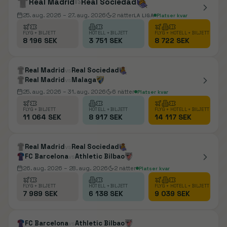
Real Madrid
vs
Real Sociedad
25. aug. 2026
– 27. aug. 2026
2
nätter
LA LIGA
Platser kvar
FLYG + BILJETT
HOTELL + BILJETT
FLYG + HOTELL + BILJETT
8 196 SEK
3 751 SEK
8 722 SEK
Real Madrid
Real Sociedad
vs
Real Madrid
Malaga
vs
25. aug. 2026
– 31. aug. 2026
6
nätter
Platser kvar
FLYG + BILJETT
HOTELL + BILJETT
FLYG + HOTELL + BILJETT
11 064 SEK
8 917 SEK
14 117 SEK
Real Madrid
Real Sociedad
vs
FC Barcelona
Athletic Bilbao
vs
26. aug. 2026
– 28. aug. 2026
2
nätter
Platser kvar
FLYG + BILJETT
HOTELL + BILJETT
FLYG + HOTELL + BILJETT
7 989 SEK
6 138 SEK
9 039 SEK
FC Barcelona
Athletic Bilbao
vs