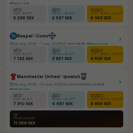
Platser kvar
FLYG + BILJETT
HOTELL + BILJETT
FLYG + HOTELL + BILJETT
5 296 SEK
2 537 SEK
6 093 SEK
Neapel
vs
Como
29. aug. 2026
– 1. sep. 2026
3
nätter
SERIE A
Platser kvar
FLYG + BILJETT
HOTELL + BILJETT
FLYG + HOTELL + BILJETT
7 133 SEK
3 821 SEK
8 556 SEK
Manchester United
vs
Ipswich
29. aug. 2026
– 31. aug. 2026
2
nätter
PREMIER LEAGUE
Platser kvar
FLYG + BILJETT
HOTELL + BILJETT
FLYG + HOTELL + BILJETT
7 310 SEK
4 487 SEK
8 859 SEK
PREMIUMPAKET
11 058 SEK