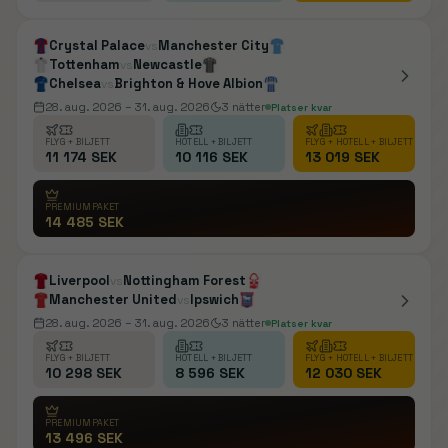
Crystal Palace
Manchester City
vs
Tottenham
Newcastle
vs
Chelsea
Brighton & Hove Albion
vs
28. aug. 2026
– 31. aug. 2026
3
nätter
Platser kvar
FLYG + BILJETT
HOTELL + BILJETT
FLYG + HOTELL + BILJETT
11 174 SEK
10 116 SEK
13 019 SEK
PREMIUMPAKET
14 485 SEK
Liverpool
Nottingham Forest
vs
Manchester United
Ipswich
vs
28. aug. 2026
– 31. aug. 2026
3
nätter
Platser kvar
FLYG + BILJETT
HOTELL + BILJETT
FLYG + HOTELL + BILJETT
10 298 SEK
8 596 SEK
12 030 SEK
PREMIUMPAKET
13 496 SEK