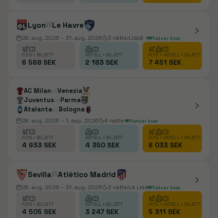
Lyon
vs
Le Havre
28. aug. 2026
– 31. aug. 2026
3
nätter
LIGUE 1
Platser kvar
FLYG + BILJETT
HOTELL + BILJETT
FLYG + HOTELL + BILJETT
6 568 SEK
2 183 SEK
7 451 SEK
AC Milan
Venezia
vs
Juventus
Parma
vs
Atalanta
Bologna
vs
28. aug. 2026
– 1. sep. 2026
4
nätter
Platser kvar
FLYG + BILJETT
HOTELL + BILJETT
FLYG + HOTELL + BILJETT
4 933 SEK
4 350 SEK
6 033 SEK
Sevilla
vs
Atlético Madrid
28. aug. 2026
– 31. aug. 2026
3
nätter
LA LIGA
Platser kvar
FLYG + BILJETT
HOTELL + BILJETT
FLYG + HOTELL + BILJETT
4 505 SEK
3 247 SEK
5 311 SEK