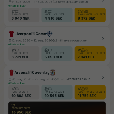
14. aug. 2026
– 17. aug. 2026
3
nätter
ÆRESDIVISIONEN
Platser kvar
FLYG + BILJETT
HOTELL + BILJETT
FLYG + HOTELL + BILJETT
6 646 SEK
4 916 SEK
8 372 SEK
Liverpool
vs
Como
15. aug. 2026
– 17. aug. 2026
2
nätter
VENSKABSKAMP
Platser kvar
FLYG + BILJETT
HOTELL + BILJETT
FLYG + HOTELL + BILJETT
6 731 SEK
5 098 SEK
7 841 SEK
Arsenal
vs
Coventry
20. aug. 2026
– 22. aug. 2026
2
nätter
PREMIER LEAGUE
Platser kvar
FLYG + BILJETT
HOTELL + BILJETT
FLYG + HOTELL + BILJETT
10 862 SEK
10 345 SEK
11 751 SEK
PREMIUMPAKET
13 950 SEK