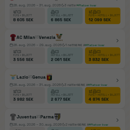
28. aug. 2026
– 31. aug. 2026
3
nätter
Platser kvar
FLYG + BILJETT
HOTELL + BILJETT
FLYG + HOTELL + BILJETT
8 605 SEK
6 865 SEK
12 099 SEK
AC Milan
vs
Venezia
28. aug. 2026
– 29. aug. 2026
1
natt
SERIE A
Platser kvar
FLYG + BILJETT
HOTELL + BILJETT
FLYG + HOTELL + BILJETT
3 556 SEK
2 061 SEK
3 832 SEK
Lazio
vs
Genua
28. aug. 2026
– 31. aug. 2026
3
nätter
SERIE A
Platser kvar
FLYG + BILJETT
HOTELL + BILJETT
FLYG + HOTELL + BILJETT
3 982 SEK
2 677 SEK
4 874 SEK
Juventus
vs
Parma
28. aug. 2026
– 30. aug. 2026
2
nätter
SERIE A
Platser kvar