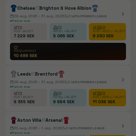
Chelsea
vs
Brighton & Hove Albion
29. aug. 2026
– 31. aug. 2026
2
nätter
PREMIER LEAGUE
Platser kvar
FLYG + BILJETT
HOTELL + BILJETT
FLYG + HOTELL + BILJETT
7 229 SEK
5 085 SEK
8 290 SEK
PREMIUMPAKET
10 489 SEK
Leeds
vs
Brentford
29. aug. 2026
– 31. aug. 2026
2
nätter
PREMIER LEAGUE
Platser kvar
FLYG + BILJETT
HOTELL + BILJETT
FLYG + HOTELL + BILJETT
9 355 SEK
6 664 SEK
11 036 SEK
Aston Villa
vs
Arsenal
30. aug. 2026
– 1. sep. 2026
2
nätter
PREMIER LEAGUE
Platser kvar