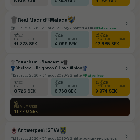
6 609 SEK
4 941 SEK
8 055 SEK
Real Madrid
vs
Malaga
29. aug. 2026
– 31. aug. 2026
2
nätter
LA LIGA
Platser kvar
FLYG + BILJETT
HOTELL + BILJETT
FLYG + HOTELL + BILJETT
11 373 SEK
4 999 SEK
12 635 SEK
Tottenham
Newcastle
vs
Chelsea
Brighton & Hove Albion
vs
29. aug. 2026
– 31. aug. 2026
2
nätter
Platser kvar
FLYG + BILJETT
HOTELL + BILJETT
FLYG + HOTELL + BILJETT
8 726 SEK
6 768 SEK
9 974 SEK
PREMIUMPAKET
11 440 SEK
Antwerpen
vs
STVV
29. aug. 2026
– 31. aug. 2026
2
nätter
JUPILER PRO LEAGUE