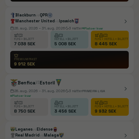
Blackburn
QPR
vs
Manchester United
Ipswich
vs
28. aug. 2026
– 31. aug. 2026
3
nätter
Platser kvar
FLYG + BILJETT
HOTELL + BILJETT
FLYG + HOTELL + BILJETT
7 038 SEK
5 008 SEK
8 445 SEK
PREMIUMPAKET
9 912 SEK
Benfica
vs
Estoril
28. aug. 2026
– 31. aug. 2026
3
nätter
PRIMEIRA LIGA
Platser kvar
FLYG + BILJETT
HOTELL + BILJETT
FLYG + HOTELL + BILJETT
8 750 SEK
3 456 SEK
9 932 SEK
Leganes
Eldense
vs
Real Madrid
Malaga
vs