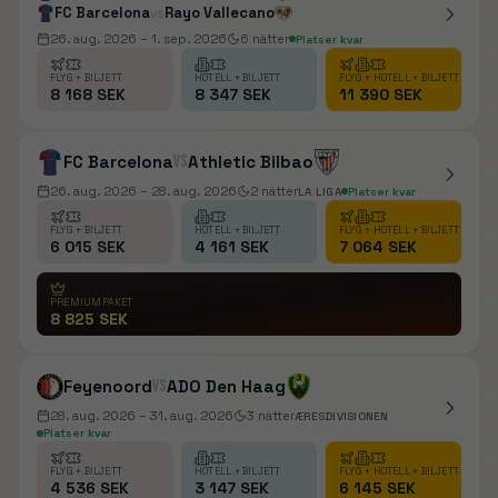
FC Barcelona
Rayo Vallecano
vs
26. aug. 2026
– 1. sep. 2026
6
nätter
Platser kvar
FLYG + BILJETT
HOTELL + BILJETT
FLYG + HOTELL + BILJETT
8 168 SEK
8 347 SEK
11 390 SEK
FC Barcelona
vs
Athletic Bilbao
26. aug. 2026
– 28. aug. 2026
2
nätter
LA LIGA
Platser kvar
FLYG + BILJETT
HOTELL + BILJETT
FLYG + HOTELL + BILJETT
6 015 SEK
4 161 SEK
7 064 SEK
PREMIUMPAKET
8 825 SEK
Feyenoord
vs
ADO Den Haag
28. aug. 2026
– 31. aug. 2026
3
nätter
ÆRESDIVISIONEN
Platser kvar
FLYG + BILJETT
HOTELL + BILJETT
FLYG + HOTELL + BILJETT
4 536 SEK
3 147 SEK
6 145 SEK