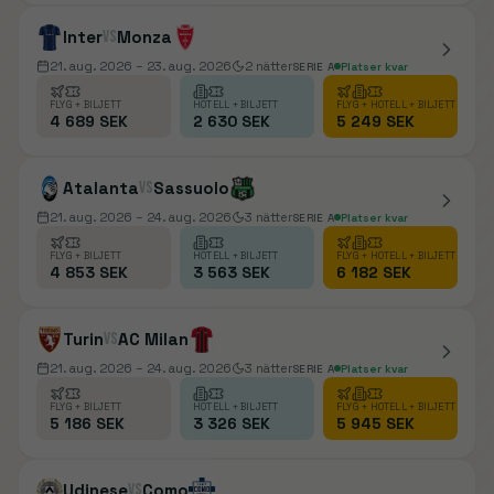
Inter
vs
Monza
21. aug. 2026
– 23. aug. 2026
2
nätter
SERIE A
Platser kvar
FLYG + BILJETT
HOTELL + BILJETT
FLYG + HOTELL + BILJETT
4 689 SEK
2 630 SEK
5 249 SEK
Atalanta
vs
Sassuolo
21. aug. 2026
– 24. aug. 2026
3
nätter
SERIE A
Platser kvar
FLYG + BILJETT
HOTELL + BILJETT
FLYG + HOTELL + BILJETT
4 853 SEK
3 563 SEK
6 182 SEK
Turin
vs
AC Milan
21. aug. 2026
– 24. aug. 2026
3
nätter
SERIE A
Platser kvar
FLYG + BILJETT
HOTELL + BILJETT
FLYG + HOTELL + BILJETT
5 186 SEK
3 326 SEK
5 945 SEK
Udinese
vs
Como