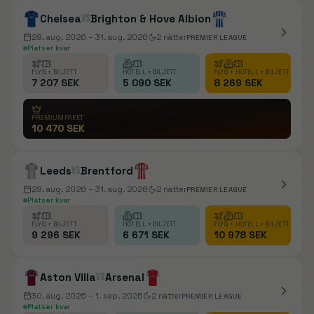
Chelsea
vs
Brighton & Hove Albion
29. aug. 2026
– 31. aug. 2026
2
nätter
PREMIER LEAGUE
Platser kvar
FLYG + BILJETT
HOTELL + BILJETT
FLYG + HOTELL + BILJETT
7 207 SEK
5 090 SEK
8 269 SEK
PREMIUMPAKET
10 470 SEK
Leeds
vs
Brentford
29. aug. 2026
– 31. aug. 2026
2
nätter
PREMIER LEAGUE
Platser kvar
FLYG + BILJETT
HOTELL + BILJETT
FLYG + HOTELL + BILJETT
9 296 SEK
6 671 SEK
10 978 SEK
Aston Villa
vs
Arsenal
30. aug. 2026
– 1. sep. 2026
2
nätter
PREMIER LEAGUE
Platser kvar