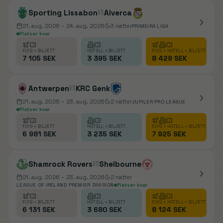
Sporting Lissabon
vs
Alverca
21. aug. 2026
– 24. aug. 2026
3
nätter
PRIMEIRA LIGA
Platser kvar
FLYG + BILJETT
HOTELL + BILJETT
FLYG + HOTELL + BILJETT
7 105 SEK
3 395 SEK
8 429 SEK
Antwerpen
vs
KRC Genk
21. aug. 2026
– 23. aug. 2026
2
nätter
JUPILER PRO LEAGUE
Platser kvar
FLYG + BILJETT
HOTELL + BILJETT
FLYG + HOTELL + BILJETT
6 981 SEK
3 235 SEK
7 925 SEK
Shamrock Rovers
vs
Shelbourne
21. aug. 2026
– 23. aug. 2026
2
nätter
LEAGUE OF IRELAND PREMIER DIVISION
Platser kvar
FLYG + BILJETT
HOTELL + BILJETT
FLYG + HOTELL + BILJETT
6 131 SEK
3 680 SEK
8 124 SEK