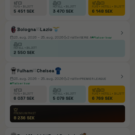
FLYG + BILJETT
HOTELL + BILJETT
FLYG + HOTELL + BILJETT
5 451 SEK
3 470 SEK
6 148 SEK
Bologna
vs
Lazio
23. aug. 2026
– 25. aug. 2026
2
nätter
SERIE A
Platser kvar
HOTELL + BILJETT
2 550 SEK
Fulham
vs
Chelsea
23. aug. 2026
– 25. aug. 2026
2
nätter
PREMIER LEAGUE
Platser kvar
FLYG + BILJETT
HOTELL + BILJETT
FLYG + HOTELL + BILJETT
6 037 SEK
5 079 SEK
6 769 SEK
PREMIUMPAKET
8 236 SEK