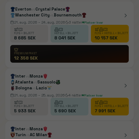
Everton
Crystal Palace
vs
Manchester City
Bournemouth
vs
21. aug. 2026
– 24. aug. 2026
3
nätter
Platser kvar
FLYG + BILJETT
HOTELL + BILJETT
FLYG + HOTELL + BILJETT
8 685 SEK
8 041 SEK
10 157 SEK
PREMIUMPAKET
12 358 SEK
Inter
Monza
vs
Atalanta
Sassuolo
vs
Bologna
Lazio
vs
21. aug. 2026
– 25. aug. 2026
4
nätter
Platser kvar
FLYG + BILJETT
HOTELL + BILJETT
FLYG + HOTELL + BILJETT
5 933 SEK
5 690 SEK
7 991 SEK
Inter
Monza
vs
Turin
AC Milan
vs