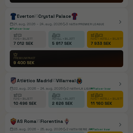
Everton
vs
Crystal Palace
21. aug. 2026
– 24. aug. 2026
3
nätter
PREMIER LEAGUE
Platser kvar
FLYG + BILJETT
HOTELL + BILJETT
FLYG + HOTELL + BILJETT
7 012 SEK
5 817 SEK
7 933 SEK
PREMIUMPAKET
9 400 SEK
Atlético Madrid
vs
Villarreal
22. aug. 2026
– 24. aug. 2026
2
nätter
LA LIGA
Platser kvar
FLYG + BILJETT
HOTELL + BILJETT
FLYG + HOTELL + BILJETT
10 496 SEK
2 626 SEK
11 160 SEK
AS Roma
vs
Fiorentina
23. aug. 2026
– 25. aug. 2026
2
nätter
SERIE A
Platser kvar