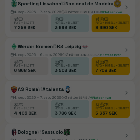
Sporting Lissabon
vs
Nacional de Madeira
4. sep. 2026
– 7. sep. 2026
3
nätter
PRIMEIRA LIGA
Platser kvar
FLYG + BILJETT
HOTELL + BILJETT
FLYG + HOTELL + BILJETT
7 258 SEK
3 693 SEK
8 990 SEK
Werder Bremen
vs
RB Leipzig
4. sep. 2026
– 6. sep. 2026
2
nätter
BUNDESLIGA
Platser kvar
FLYG + BILJETT
HOTELL + BILJETT
FLYG + HOTELL + BILJETT
6 868 SEK
3 503 SEK
7 708 SEK
AS Roma
vs
Atalanta
4. sep. 2026
– 7. sep. 2026
3
nätter
SERIE A
Platser kvar
FLYG + BILJETT
HOTELL + BILJETT
FLYG + HOTELL + BILJETT
4 403 SEK
3 786 SEK
5 637 SEK
Bologna
vs
Sassuolo