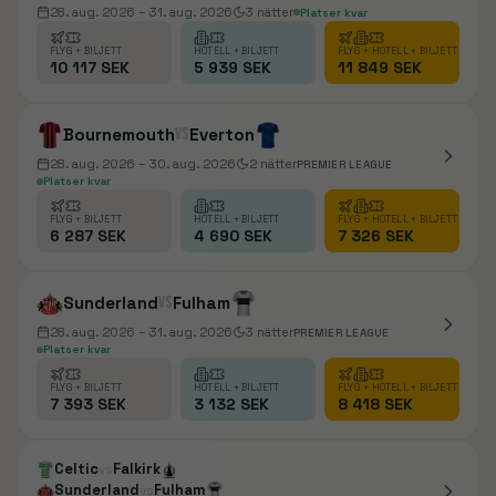
28. aug. 2026
– 31. aug. 2026
3
nätter
Platser kvar
FLYG + BILJETT
HOTELL + BILJETT
FLYG + HOTELL + BILJETT
10 117 SEK
5 939 SEK
11 849 SEK
Bournemouth
vs
Everton
28. aug. 2026
– 30. aug. 2026
2
nätter
PREMIER LEAGUE
Platser kvar
FLYG + BILJETT
HOTELL + BILJETT
FLYG + HOTELL + BILJETT
6 287 SEK
4 690 SEK
7 326 SEK
Sunderland
vs
Fulham
28. aug. 2026
– 31. aug. 2026
3
nätter
PREMIER LEAGUE
Platser kvar
FLYG + BILJETT
HOTELL + BILJETT
FLYG + HOTELL + BILJETT
7 393 SEK
3 132 SEK
8 418 SEK
Celtic
Falkirk
vs
Sunderland
Fulham
vs