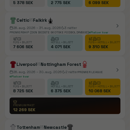
5 378 SEK
2 775 SEK
6 099 SEK
Celtic
vs
Falkirk
28. aug. 2026
– 31. aug. 2026
3
nätter
PREMIERSHIP (DEN BEDSTE SKOTSKE FODBOLDRÆKKE)
Platser kvar
FLYG + BILJETT
HOTELL + BILJETT
FLYG + HOTELL + BILJETT
7 606 SEK
4 071 SEK
9 310 SEK
Liverpool
vs
Nottingham Forest
28. aug. 2026
– 30. aug. 2026
2
nätter
PREMIER LEAGUE
Platser kvar
FLYG + BILJETT
HOTELL + BILJETT
FLYG + HOTELL + BILJETT
8 725 SEK
6 375 SEK
10 068 SEK
PREMIUMPAKET
12 269 SEK
Tottenham
vs
Newcastle