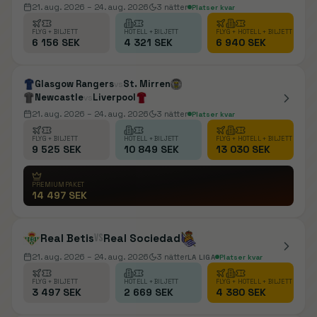
21. aug. 2026
– 24. aug. 2026
3
nätter
Platser kvar
FLYG + BILJETT
HOTELL + BILJETT
FLYG + HOTELL + BILJETT
6 156 SEK
4 321 SEK
6 940 SEK
Glasgow Rangers
St. Mirren
vs
Newcastle
Liverpool
vs
21. aug. 2026
– 24. aug. 2026
3
nätter
Platser kvar
FLYG + BILJETT
HOTELL + BILJETT
FLYG + HOTELL + BILJETT
9 525 SEK
10 849 SEK
13 030 SEK
PREMIUMPAKET
14 497 SEK
Real Betis
vs
Real Sociedad
21. aug. 2026
– 24. aug. 2026
3
nätter
LA LIGA
Platser kvar
FLYG + BILJETT
HOTELL + BILJETT
FLYG + HOTELL + BILJETT
3 497 SEK
2 669 SEK
4 380 SEK