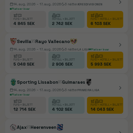
14. aug. 2026
– 17. aug. 2026
3
nätter
ÆRESDIVISIONEN
Platser kvar
FLYG + BILJETT
HOTELL + BILJETT
FLYG + HOTELL + BILJETT
4 845 SEK
2 742 SEK
6 103 SEK
Sevilla
vs
Rayo Vallecano
14. aug. 2026
– 17. aug. 2026
3
nätter
LA LIGA
Platser kvar
FLYG + BILJETT
HOTELL + BILJETT
FLYG + HOTELL + BILJETT
5 048 SEK
2 906 SEK
5 993 SEK
Sporting Lissabon
vs
Guimaraes
14. aug. 2026
– 17. aug. 2026
3
nätter
PRIMEIRA LIGA
Platser kvar
FLYG + BILJETT
HOTELL + BILJETT
FLYG + HOTELL + BILJETT
12 714 SEK
4 102 SEK
14 043 SEK
Ajax
vs
Heerenveen