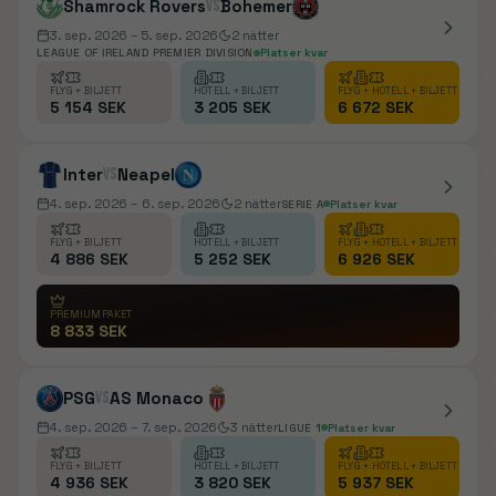
Shamrock Rovers
vs
Bohemer
3. sep. 2026
– 5. sep. 2026
2
nätter
LEAGUE OF IRELAND PREMIER DIVISION
Platser kvar
FLYG + BILJETT
HOTELL + BILJETT
FLYG + HOTELL + BILJETT
5 154 SEK
3 205 SEK
6 672 SEK
Inter
vs
Neapel
4. sep. 2026
– 6. sep. 2026
2
nätter
SERIE A
Platser kvar
FLYG + BILJETT
HOTELL + BILJETT
FLYG + HOTELL + BILJETT
4 886 SEK
5 252 SEK
6 926 SEK
PREMIUMPAKET
8 833 SEK
PSG
vs
AS Monaco
4. sep. 2026
– 7. sep. 2026
3
nätter
LIGUE 1
Platser kvar
FLYG + BILJETT
HOTELL + BILJETT
FLYG + HOTELL + BILJETT
4 936 SEK
3 820 SEK
5 937 SEK