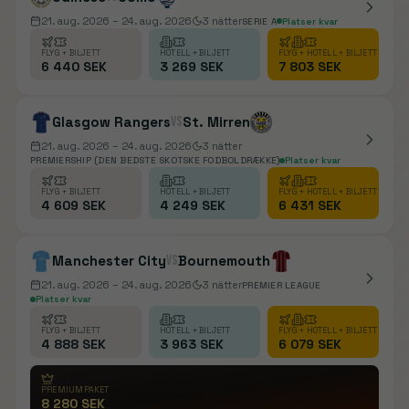
21. aug. 2026
– 24. aug. 2026
3
nätter
SERIE A
Platser kvar
FLYG + BILJETT
HOTELL + BILJETT
FLYG + HOTELL + BILJETT
6 440 SEK
3 269 SEK
7 803 SEK
Glasgow Rangers
vs
St. Mirren
21. aug. 2026
– 24. aug. 2026
3
nätter
PREMIERSHIP (DEN BEDSTE SKOTSKE FODBOLDRÆKKE)
Platser kvar
FLYG + BILJETT
HOTELL + BILJETT
FLYG + HOTELL + BILJETT
4 609 SEK
4 249 SEK
6 431 SEK
Manchester City
vs
Bournemouth
21. aug. 2026
– 24. aug. 2026
3
nätter
PREMIER LEAGUE
Platser kvar
FLYG + BILJETT
HOTELL + BILJETT
FLYG + HOTELL + BILJETT
4 888 SEK
3 963 SEK
6 079 SEK
PREMIUMPAKET
8 280 SEK