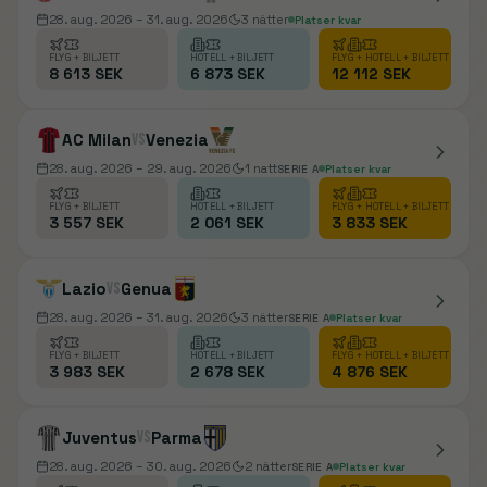
28. aug. 2026
– 31. aug. 2026
3
nätter
Platser kvar
FLYG + BILJETT
HOTELL + BILJETT
FLYG + HOTELL + BILJETT
8 613 SEK
6 873 SEK
12 112 SEK
AC Milan
vs
Venezia
28. aug. 2026
– 29. aug. 2026
1
natt
SERIE A
Platser kvar
FLYG + BILJETT
HOTELL + BILJETT
FLYG + HOTELL + BILJETT
3 557 SEK
2 061 SEK
3 833 SEK
Lazio
vs
Genua
28. aug. 2026
– 31. aug. 2026
3
nätter
SERIE A
Platser kvar
FLYG + BILJETT
HOTELL + BILJETT
FLYG + HOTELL + BILJETT
3 983 SEK
2 678 SEK
4 876 SEK
Juventus
vs
Parma
28. aug. 2026
– 30. aug. 2026
2
nätter
SERIE A
Platser kvar