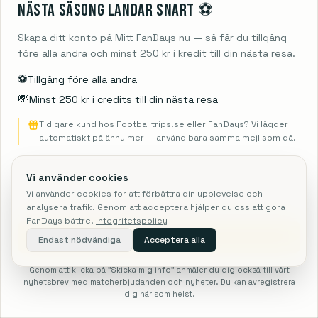
Nästa säsong landar snart ⚽️
FLYG + BILJETT
HOTELL + BILJETT
FLYG + HOTELL + BILJETT
8 277 SEK
7 090 SEK
9 976 SEK
Skapa ditt konto på Mitt FanDays nu — så får du tillgång
före alla andra och minst 250 kr i kredit till din nästa resa.
Glasgow Rangers
vs
Motherwell
⚽️
Tillgång före alla andra
4. sep. 2026
– 7. sep. 2026
3
nätter
PREMIERSHIP (DEN BEDSTE SKOTSKE FODBOLDRÆKKE)
Platser kvar
💸
Minst 250 kr i credits till din nästa resa
FLYG + BILJETT
HOTELL + BILJETT
FLYG + HOTELL + BILJETT
Tidigare kund hos Footballtrips.se eller FanDays? Vi lägger
7 056 SEK
4 482 SEK
8 792 SEK
automatiskt på ännu mer — använd bara samma mejl som då.
Manchester City
vs
Coventry
Vi använder cookies
4. sep. 2026
– 6. sep. 2026
2
nätter
PREMIER LEAGUE
Vi använder cookies för att förbättra din upplevelse och
Platser kvar
analysera trafik. Genom att acceptera hjälper du oss att göra
FanDays bättre.
Integritetspolicy
FLYG + BILJETT
HOTELL + BILJETT
FLYG + HOTELL + BILJETT
6 339 SEK
3 683 SEK
7 359 SEK
Skicka mig info
Endast nödvändiga
Acceptera alla
Genom att klicka på "Skicka mig info" anmäler du dig också till vårt
PREMIUMPAKET
9 560 SEK
nyhetsbrev med matcherbjudanden och nyheter. Du kan avregistrera
dig när som helst.
Sök
NFL
F1
Fotboll
Hem
Mer