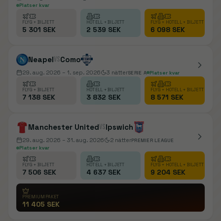
Platser kvar
FLYG + BILJETT
HOTELL + BILJETT
FLYG + HOTELL + BILJETT
5 301 SEK
2 539 SEK
6 098 SEK
Neapel
vs
Como
29. aug. 2026
– 1. sep. 2026
3
nätter
SERIE A
Platser kvar
FLYG + BILJETT
HOTELL + BILJETT
FLYG + HOTELL + BILJETT
7 138 SEK
3 832 SEK
8 571 SEK
Manchester United
vs
Ipswich
29. aug. 2026
– 31. aug. 2026
2
nätter
PREMIER LEAGUE
Platser kvar
FLYG + BILJETT
HOTELL + BILJETT
FLYG + HOTELL + BILJETT
7 506 SEK
4 637 SEK
9 204 SEK
PREMIUMPAKET
11 405 SEK