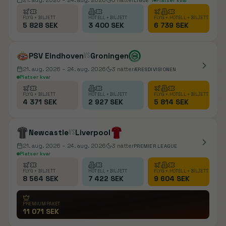
21. aug. 2026
– 24. aug. 2026
3
nätter
LIGUE 1
Platser kvar
FLYG + BILJETT
HOTELL + BILJETT
FLYG + HOTELL + BILJETT
5 828 SEK
3 400 SEK
6 739 SEK
PSV Eindhoven
vs
Groningen
21. aug. 2026
– 24. aug. 2026
3
nätter
ÆRESDIVISIONEN
Platser kvar
FLYG + BILJETT
HOTELL + BILJETT
FLYG + HOTELL + BILJETT
4 371 SEK
2 927 SEK
5 814 SEK
Newcastle
vs
Liverpool
21. aug. 2026
– 24. aug. 2026
3
nätter
PREMIER LEAGUE
Platser kvar
FLYG + BILJETT
HOTELL + BILJETT
FLYG + HOTELL + BILJETT
8 564 SEK
7 422 SEK
9 604 SEK
PREMIUMPAKET
11 071 SEK