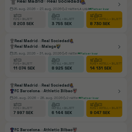
Real Madrid
vs
Real Sociedad
25. aug. 2026
– 27. aug. 2026
2
nätter
LA LIGA
Platser kvar
FLYG + BILJETT
HOTELL + BILJETT
FLYG + HOTELL + BILJETT
8 203 SEK
3 755 SEK
8 730 SEK
Real Madrid
Real Sociedad
vs
Real Madrid
Malaga
vs
25. aug. 2026
– 31. aug. 2026
6
nätter
Platser kvar
FLYG + BILJETT
HOTELL + BILJETT
FLYG + HOTELL + BILJETT
11 074 SEK
8 925 SEK
14 131 SEK
Real Madrid
Real Sociedad
vs
FC Barcelona
Athletic Bilbao
vs
26. aug. 2026
– 28. aug. 2026
2
nätter
Platser kvar
FLYG + BILJETT
HOTELL + BILJETT
FLYG + HOTELL + BILJETT
7 997 SEK
6 144 SEK
9 047 SEK
FC Barcelona
Athletic Bilbao
vs