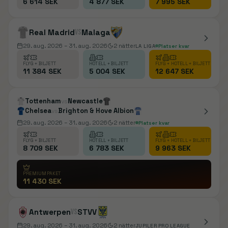
6 614 SEK
4 877 SEK
7 995 SEK
Real Madrid
vs
Malaga
29. aug. 2026
– 31. aug. 2026
2
nätter
LA LIGA
Platser kvar
FLYG + BILJETT
HOTELL + BILJETT
FLYG + HOTELL + BILJETT
11 384 SEK
5 004 SEK
12 647 SEK
Tottenham
Newcastle
vs
Chelsea
Brighton & Hove Albion
vs
29. aug. 2026
– 31. aug. 2026
2
nätter
Platser kvar
FLYG + BILJETT
HOTELL + BILJETT
FLYG + HOTELL + BILJETT
8 709 SEK
6 783 SEK
9 963 SEK
PREMIUMPAKET
11 430 SEK
Antwerpen
vs
STVV
29. aug. 2026
– 31. aug. 2026
2
nätter
JUPILER PRO LEAGUE