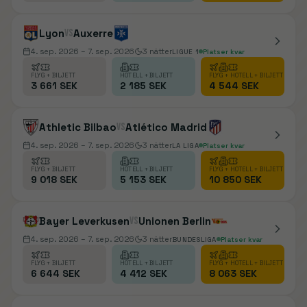
Lyon
vs
Auxerre
4. sep. 2026
– 7. sep. 2026
3
nätter
LIGUE 1
Platser kvar
FLYG + BILJETT
HOTELL + BILJETT
FLYG + HOTELL + BILJETT
3 661 SEK
2 185 SEK
4 544 SEK
Athletic Bilbao
vs
Atlético Madrid
4. sep. 2026
– 7. sep. 2026
3
nätter
LA LIGA
Platser kvar
FLYG + BILJETT
HOTELL + BILJETT
FLYG + HOTELL + BILJETT
9 018 SEK
5 153 SEK
10 850 SEK
Bayer Leverkusen
vs
Unionen Berlin
4. sep. 2026
– 7. sep. 2026
3
nätter
BUNDESLIGA
Platser kvar
FLYG + BILJETT
HOTELL + BILJETT
FLYG + HOTELL + BILJETT
6 644 SEK
4 412 SEK
8 063 SEK