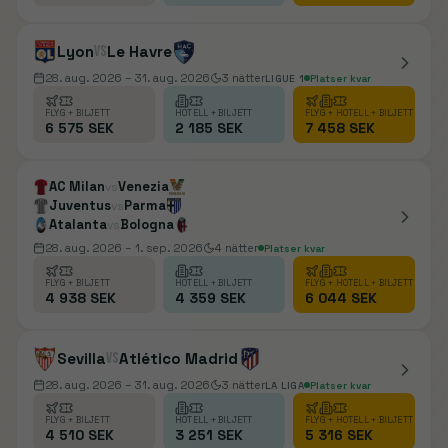
Lyon
vs
Le Havre
28. aug. 2026
– 31. aug. 2026
3
nätter
LIGUE 1
Platser kvar
FLYG + BILJETT
HOTELL + BILJETT
FLYG + HOTELL + BILJETT
6 575 SEK
2 185 SEK
7 458 SEK
AC Milan
Venezia
vs
Juventus
Parma
vs
Atalanta
Bologna
vs
28. aug. 2026
– 1. sep. 2026
4
nätter
Platser kvar
FLYG + BILJETT
HOTELL + BILJETT
FLYG + HOTELL + BILJETT
4 938 SEK
4 359 SEK
6 044 SEK
Sevilla
vs
Atlético Madrid
28. aug. 2026
– 31. aug. 2026
3
nätter
LA LIGA
Platser kvar
FLYG + BILJETT
HOTELL + BILJETT
FLYG + HOTELL + BILJETT
4 510 SEK
3 251 SEK
5 316 SEK