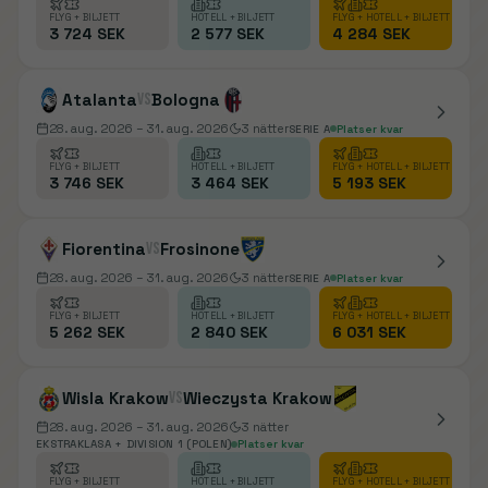
FLYG + BILJETT
HOTELL + BILJETT
FLYG + HOTELL + BILJETT
3 724 SEK
2 577 SEK
4 284 SEK
Atalanta
vs
Bologna
28. aug. 2026
– 31. aug. 2026
3
nätter
SERIE A
Platser kvar
FLYG + BILJETT
HOTELL + BILJETT
FLYG + HOTELL + BILJETT
3 746 SEK
3 464 SEK
5 193 SEK
Fiorentina
vs
Frosinone
28. aug. 2026
– 31. aug. 2026
3
nätter
SERIE A
Platser kvar
FLYG + BILJETT
HOTELL + BILJETT
FLYG + HOTELL + BILJETT
5 262 SEK
2 840 SEK
6 031 SEK
Wisla Krakow
vs
Wieczysta Krakow
28. aug. 2026
– 31. aug. 2026
3
nätter
EKSTRAKLASA + DIVISION 1 (POLEN)
Platser kvar
FLYG + BILJETT
HOTELL + BILJETT
FLYG + HOTELL + BILJETT