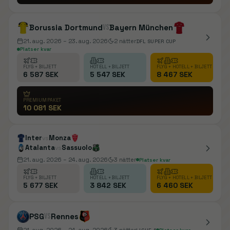
Borussia Dortmund
vs
Bayern München
21. aug. 2026
– 23. aug. 2026
2
nätter
DFL SUPER CUP
Platser kvar
FLYG + BILJETT
HOTELL + BILJETT
FLYG + HOTELL + BILJETT
6 587 SEK
5 547 SEK
8 467 SEK
PREMIUMPAKET
10 081 SEK
Inter
Monza
vs
Atalanta
Sassuolo
vs
21. aug. 2026
– 24. aug. 2026
3
nätter
Platser kvar
FLYG + BILJETT
HOTELL + BILJETT
FLYG + HOTELL + BILJETT
5 677 SEK
3 842 SEK
6 460 SEK
PSG
vs
Rennes