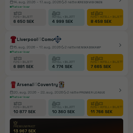
14. aug. 2026
– 17. aug. 2026
3
nätter
ÆRESDIVISIONEN
Platser kvar
FLYG + BILJETT
HOTELL + BILJETT
FLYG + HOTELL + BILJETT
6 650 SEK
4 999 SEK
8 458 SEK
Liverpool
vs
Como
15. aug. 2026
– 17. aug. 2026
2
nätter
VENSKABSKAMP
Platser kvar
FLYG + BILJETT
HOTELL + BILJETT
FLYG + HOTELL + BILJETT
6 881 SEK
4 774 SEK
7 665 SEK
Arsenal
vs
Coventry
20. aug. 2026
– 22. aug. 2026
2
nätter
PREMIER LEAGUE
Platser kvar
FLYG + BILJETT
HOTELL + BILJETT
FLYG + HOTELL + BILJETT
10 877 SEK
10 360 SEK
11 766 SEK
PREMIUMPAKET
13 967 SEK