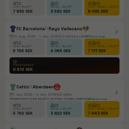
FLYG + BILJETT
HOTELL + BILJETT
FLYG + HOTELL + BILJETT
7 832 SEK
3 592 SEK
8 485 SEK
FC Barcelona
vs
Rayo Vallecano
30. aug. 2026
– 1. sep. 2026
2
nätter
LA LIGA
Platser kvar
FLYG + BILJETT
HOTELL + BILJETT
FLYG + HOTELL + BILJETT
6 156 SEK
4 066 SEK
7 111 SEK
PREMIUMPAKET
8 872 SEK
Celtic
vs
Aberdeen
1. sep. 2026
– 4. sep. 2026
3
nätter
PREMIERSHIP (DEN BEDSTE SKOTSKE FODBOLDRÆKKE)
Platser kvar
FLYG + BILJETT
HOTELL + BILJETT
FLYG + HOTELL + BILJETT
5 792 SEK
3 822 SEK
7 443 SEK