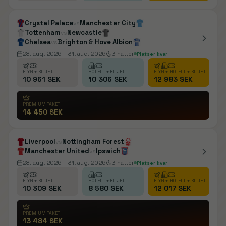
Crystal Palace
Manchester City
vs
Tottenham
Newcastle
vs
Chelsea
Brighton & Hove Albion
vs
28. aug. 2026
– 31. aug. 2026
3
nätter
Platser kvar
FLYG + BILJETT
HOTELL + BILJETT
FLYG + HOTELL + BILJETT
10 961 SEK
10 306 SEK
12 983 SEK
PREMIUMPAKET
14 450 SEK
Liverpool
Nottingham Forest
vs
Manchester United
Ipswich
vs
28. aug. 2026
– 31. aug. 2026
3
nätter
Platser kvar
FLYG + BILJETT
HOTELL + BILJETT
FLYG + HOTELL + BILJETT
10 309 SEK
8 580 SEK
12 017 SEK
PREMIUMPAKET
13 484 SEK