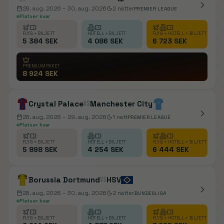
28. aug. 2026
– 30. aug. 2026
2
nätter
PREMIER LEAGUE
Platser kvar
FLYG + BILJETT
HOTELL + BILJETT
FLYG + HOTELL + BILJETT
5 384 SEK
4 086 SEK
6 723 SEK
PREMIUMPAKET
8 924 SEK
Crystal Palace
vs
Manchester City
28. aug. 2026
– 29. aug. 2026
1
natt
PREMIER LEAGUE
Platser kvar
FLYG + BILJETT
HOTELL + BILJETT
FLYG + HOTELL + BILJETT
5 898 SEK
4 254 SEK
6 444 SEK
Borussia Dortmund
vs
HSV
28. aug. 2026
– 30. aug. 2026
2
nätter
BUNDESLIGA
Platser kvar
FLYG + BILJETT
HOTELL + BILJETT
FLYG + HOTELL + BILJETT