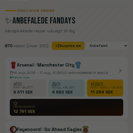
DECISION ENGINE
✨
ANBEFALEDE FANDAYS
Håndplukkede rejser udvalgt til dig
870
rejser
(viser 100)
Surprise me
Arsenal
vs
Manchester City
14. aug. 2026
– 17. aug. 2026
3
nätter
COMMUNITY SHIELD
Platser kvar
FLYG + BILJETT
HOTELL + BILJETT
FLYG + HOTELL + BILJETT
9 611 SEK
4 662 SEK
11 294 SEK
PREMIUMPAKET
12 761 SEK
Feyenoord
vs
Go Ahead Eagles