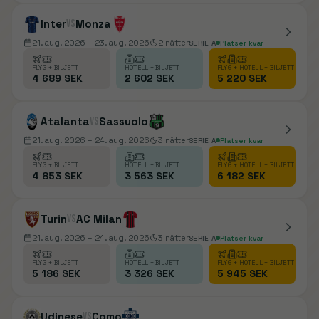
Inter
vs
Monza
21. aug. 2026
– 23. aug. 2026
2
nätter
SERIE A
Platser kvar
FLYG + BILJETT
HOTELL + BILJETT
FLYG + HOTELL + BILJETT
4 689 SEK
2 602 SEK
5 220 SEK
Atalanta
vs
Sassuolo
21. aug. 2026
– 24. aug. 2026
3
nätter
SERIE A
Platser kvar
FLYG + BILJETT
HOTELL + BILJETT
FLYG + HOTELL + BILJETT
4 853 SEK
3 563 SEK
6 182 SEK
Turin
vs
AC Milan
21. aug. 2026
– 24. aug. 2026
3
nätter
SERIE A
Platser kvar
FLYG + BILJETT
HOTELL + BILJETT
FLYG + HOTELL + BILJETT
5 186 SEK
3 326 SEK
5 945 SEK
Udinese
vs
Como