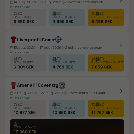
14. aug. 2026
– 17. aug. 2026
3
nätter
ÆRESDIVISIONEN
Platser kvar
FLYG + BILJETT
HOTELL + BILJETT
FLYG + HOTELL + BILJETT
6 650 SEK
4 999 SEK
8 458 SEK
Liverpool
vs
Como
15. aug. 2026
– 17. aug. 2026
2
nätter
VENSKABSKAMP
Platser kvar
FLYG + BILJETT
HOTELL + BILJETT
FLYG + HOTELL + BILJETT
6 881 SEK
4 769 SEK
7 659 SEK
Arsenal
vs
Coventry
20. aug. 2026
– 22. aug. 2026
2
nätter
PREMIER LEAGUE
Platser kvar
FLYG + BILJETT
HOTELL + BILJETT
FLYG + HOTELL + BILJETT
10 877 SEK
10 360 SEK
11 767 SEK
PREMIUMPAKET
13 968 SEK