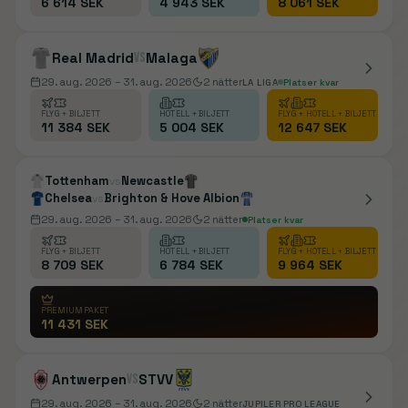
6 614 SEK
4 943 SEK
8 061 SEK
Real Madrid
vs
Malaga
29. aug. 2026
– 31. aug. 2026
2
nätter
LA LIGA
Platser kvar
FLYG + BILJETT
HOTELL + BILJETT
FLYG + HOTELL + BILJETT
11 384 SEK
5 004 SEK
12 647 SEK
Tottenham
Newcastle
vs
Chelsea
Brighton & Hove Albion
vs
29. aug. 2026
– 31. aug. 2026
2
nätter
Platser kvar
FLYG + BILJETT
HOTELL + BILJETT
FLYG + HOTELL + BILJETT
8 709 SEK
6 784 SEK
9 964 SEK
PREMIUMPAKET
11 431 SEK
Antwerpen
vs
STVV
29. aug. 2026
– 31. aug. 2026
2
nätter
JUPILER PRO LEAGUE