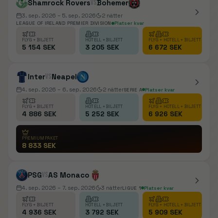
Shamrock Rovers
vs
Bohemer
3. sep. 2026
– 5. sep. 2026
2
nätter
LEAGUE OF IRELAND PREMIER DIVISION
Platser kvar
FLYG + BILJETT
HOTELL + BILJETT
FLYG + HOTELL + BILJETT
5 154 SEK
3 205 SEK
6 672 SEK
Inter
vs
Neapel
4. sep. 2026
– 6. sep. 2026
2
nätter
SERIE A
Platser kvar
FLYG + BILJETT
HOTELL + BILJETT
FLYG + HOTELL + BILJETT
4 886 SEK
5 252 SEK
6 926 SEK
PREMIUMPAKET
8 833 SEK
PSG
vs
AS Monaco
4. sep. 2026
– 7. sep. 2026
3
nätter
LIGUE 1
Platser kvar
FLYG + BILJETT
HOTELL + BILJETT
FLYG + HOTELL + BILJETT
4 936 SEK
3 792 SEK
5 909 SEK