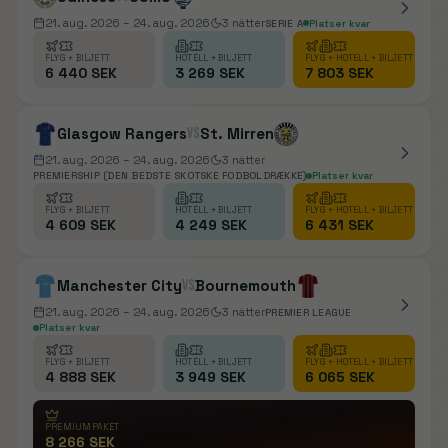
21. aug. 2026
– 24. aug. 2026
3
nätter
SERIE A
Platser kvar
FLYG + BILJETT
HOTELL + BILJETT
FLYG + HOTELL + BILJETT
6 440 SEK
3 269 SEK
7 803 SEK
Glasgow Rangers
vs
St. Mirren
21. aug. 2026
– 24. aug. 2026
3
nätter
PREMIERSHIP (DEN BEDSTE SKOTSKE FODBOLDRÆKKE)
Platser kvar
FLYG + BILJETT
HOTELL + BILJETT
FLYG + HOTELL + BILJETT
4 609 SEK
4 249 SEK
6 431 SEK
Manchester City
vs
Bournemouth
21. aug. 2026
– 24. aug. 2026
3
nätter
PREMIER LEAGUE
Platser kvar
FLYG + BILJETT
HOTELL + BILJETT
FLYG + HOTELL + BILJETT
4 888 SEK
3 949 SEK
6 065 SEK
PREMIUMPAKET
8 266 SEK