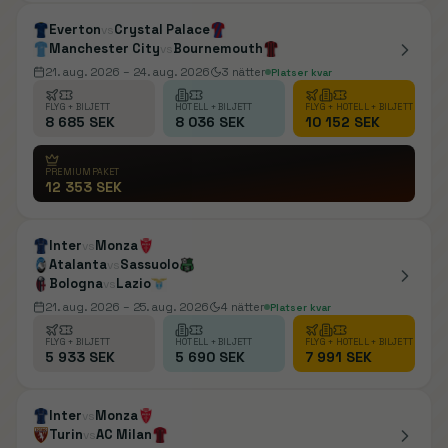
Everton
Crystal Palace
vs
Manchester City
Bournemouth
vs
21. aug. 2026
– 24. aug. 2026
3
nätter
Platser kvar
FLYG + BILJETT
HOTELL + BILJETT
FLYG + HOTELL + BILJETT
8 685 SEK
8 036 SEK
10 152 SEK
PREMIUMPAKET
12 353 SEK
Inter
Monza
vs
Atalanta
Sassuolo
vs
Bologna
Lazio
vs
21. aug. 2026
– 25. aug. 2026
4
nätter
Platser kvar
FLYG + BILJETT
HOTELL + BILJETT
FLYG + HOTELL + BILJETT
5 933 SEK
5 690 SEK
7 991 SEK
Inter
Monza
vs
Turin
AC Milan
vs