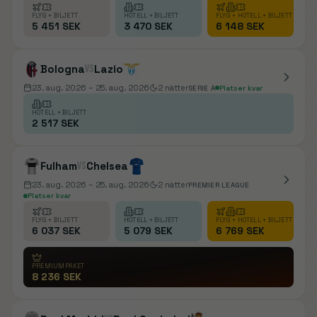
FLYG + BILJETT
HOTELL + BILJETT
FLYG + HOTELL + BILJETT
5 451 SEK
3 470 SEK
6 148 SEK
Bologna
vs
Lazio
23. aug. 2026
– 25. aug. 2026
2
nätter
SERIE A
Platser kvar
HOTELL + BILJETT
2 517 SEK
Fulham
vs
Chelsea
23. aug. 2026
– 25. aug. 2026
2
nätter
PREMIER LEAGUE
Platser kvar
FLYG + BILJETT
HOTELL + BILJETT
FLYG + HOTELL + BILJETT
6 037 SEK
5 079 SEK
6 769 SEK
PREMIUMPAKET
8 236 SEK