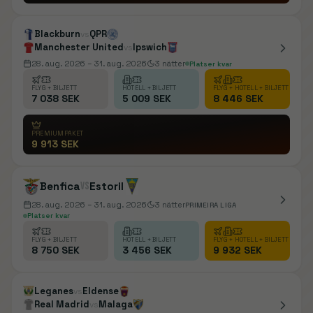
Blackburn
QPR
vs
Manchester United
Ipswich
vs
28. aug. 2026
– 31. aug. 2026
3
nätter
Platser kvar
FLYG + BILJETT
HOTELL + BILJETT
FLYG + HOTELL + BILJETT
7 038 SEK
5 009 SEK
8 446 SEK
PREMIUMPAKET
9 913 SEK
Benfica
vs
Estoril
28. aug. 2026
– 31. aug. 2026
3
nätter
PRIMEIRA LIGA
Platser kvar
FLYG + BILJETT
HOTELL + BILJETT
FLYG + HOTELL + BILJETT
8 750 SEK
3 456 SEK
9 932 SEK
Leganes
Eldense
vs
Real Madrid
Malaga
vs