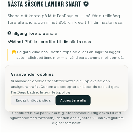
Nästa säsong landar snart ⚽️
FLYG + BILJETT
HOTELL + BILJETT
FLYG + HOTELL + BILJETT
8 277 SEK
6 991 SEK
9 877 SEK
Skapa ditt konto på Mitt FanDays nu — så får du tillgång
före alla andra och minst 250 kr i kredit till din nästa resa.
Glasgow Rangers
vs
Motherwell
⚽️
Tillgång före alla andra
4. sep. 2026
– 7. sep. 2026
3
nätter
PREMIERSHIP (DEN BEDSTE SKOTSKE FODBOLDRÆKKE)
Platser kvar
💸
Minst 250 kr i credits till din nästa resa
FLYG + BILJETT
HOTELL + BILJETT
FLYG + HOTELL + BILJETT
Tidigare kund hos Footballtrips.se eller FanDays? Vi lägger
7 056 SEK
4 482 SEK
8 792 SEK
automatiskt på ännu mer — använd bara samma mejl som då.
Manchester City
vs
Coventry
Vi använder cookies
4. sep. 2026
– 6. sep. 2026
2
nätter
PREMIER LEAGUE
Vi använder cookies för att förbättra din upplevelse och
Platser kvar
analysera trafik. Genom att acceptera hjälper du oss att göra
FanDays bättre.
Integritetspolicy
FLYG + BILJETT
HOTELL + BILJETT
FLYG + HOTELL + BILJETT
6 339 SEK
3 683 SEK
7 359 SEK
Skicka mig info
Endast nödvändiga
Acceptera alla
Genom att klicka på "Skicka mig info" anmäler du dig också till vårt
PREMIUMPAKET
9 560 SEK
nyhetsbrev med matcherbjudanden och nyheter. Du kan avregistrera
dig när som helst.
Sök
NFL
F1
Fotboll
Hem
Mer