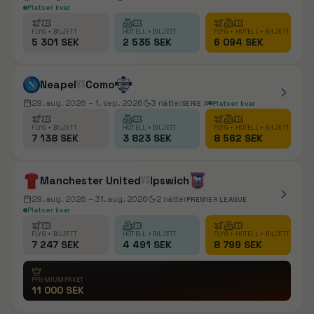
Platser kvar
FLYG + BILJETT
HOTELL + BILJETT
FLYG + HOTELL + BILJETT
5 301 SEK
2 535 SEK
6 094 SEK
Neapel
vs
Como
29. aug. 2026
– 1. sep. 2026
3
nätter
SERIE A
Platser kvar
FLYG + BILJETT
HOTELL + BILJETT
FLYG + HOTELL + BILJETT
7 138 SEK
3 823 SEK
8 562 SEK
Manchester United
vs
Ipswich
29. aug. 2026
– 31. aug. 2026
2
nätter
PREMIER LEAGUE
Platser kvar
FLYG + BILJETT
HOTELL + BILJETT
FLYG + HOTELL + BILJETT
7 247 SEK
4 491 SEK
8 799 SEK
PREMIUMPAKET
11 000 SEK