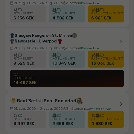
21. aug. 2026
– 24. aug. 2026
3
nätter
Platser kvar
FLYG + BILJETT
HOTELL + BILJETT
FLYG + HOTELL + BILJETT
6 156 SEK
4 302 SEK
6 921 SEK
Glasgow Rangers
St. Mirren
vs
Newcastle
Liverpool
vs
21. aug. 2026
– 24. aug. 2026
3
nätter
Platser kvar
FLYG + BILJETT
HOTELL + BILJETT
FLYG + HOTELL + BILJETT
9 525 SEK
10 849 SEK
13 030 SEK
PREMIUMPAKET
14 497 SEK
Real Betis
vs
Real Sociedad
21. aug. 2026
– 24. aug. 2026
3
nätter
LA LIGA
Platser kvar
FLYG + BILJETT
HOTELL + BILJETT
FLYG + HOTELL + BILJETT
3 497 SEK
2 669 SEK
4 380 SEK