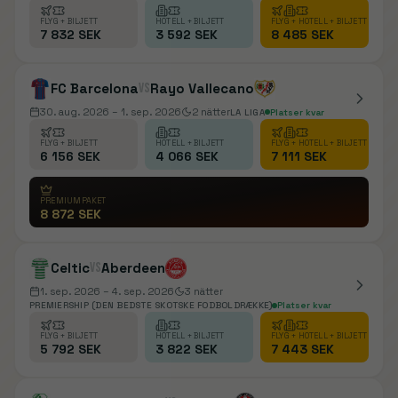
FLYG + BILJETT
HOTELL + BILJETT
FLYG + HOTELL + BILJETT
7 832 SEK
3 592 SEK
8 485 SEK
FC Barcelona
vs
Rayo Vallecano
30. aug. 2026
– 1. sep. 2026
2
nätter
LA LIGA
Platser kvar
FLYG + BILJETT
HOTELL + BILJETT
FLYG + HOTELL + BILJETT
6 156 SEK
4 066 SEK
7 111 SEK
PREMIUMPAKET
8 872 SEK
Celtic
vs
Aberdeen
1. sep. 2026
– 4. sep. 2026
3
nätter
PREMIERSHIP (DEN BEDSTE SKOTSKE FODBOLDRÆKKE)
Platser kvar
FLYG + BILJETT
HOTELL + BILJETT
FLYG + HOTELL + BILJETT
5 792 SEK
3 822 SEK
7 443 SEK