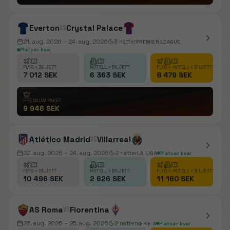
Everton
vs
Crystal Palace
21. aug. 2026
– 24. aug. 2026
3
nätter
PREMIER LEAGUE
Platser kvar
FLYG + BILJETT
HOTELL + BILJETT
FLYG + HOTELL + BILJETT
7 012 SEK
6 363 SEK
8 479 SEK
PREMIUMPAKET
9 946 SEK
Atlético Madrid
vs
Villarreal
22. aug. 2026
– 24. aug. 2026
2
nätter
LA LIGA
Platser kvar
FLYG + BILJETT
HOTELL + BILJETT
FLYG + HOTELL + BILJETT
10 496 SEK
2 626 SEK
11 160 SEK
AS Roma
vs
Fiorentina
23. aug. 2026
– 25. aug. 2026
2
nätter
SERIE A
Platser kvar