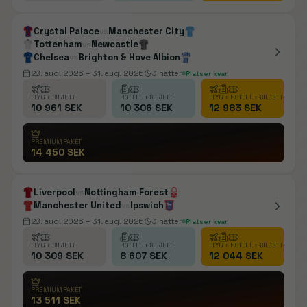
Crystal Palace
Manchester City
vs
Tottenham
Newcastle
vs
Chelsea
Brighton & Hove Albion
vs
28. aug. 2026
– 31. aug. 2026
3
nätter
Platser kvar
FLYG + BILJETT
HOTELL + BILJETT
FLYG + HOTELL + BILJETT
10 961 SEK
10 306 SEK
12 983 SEK
PREMIUMPAKET
14 450 SEK
Liverpool
Nottingham Forest
vs
Manchester United
Ipswich
vs
28. aug. 2026
– 31. aug. 2026
3
nätter
Platser kvar
FLYG + BILJETT
HOTELL + BILJETT
FLYG + HOTELL + BILJETT
10 309 SEK
8 607 SEK
12 044 SEK
PREMIUMPAKET
13 511 SEK