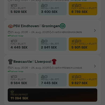
21. aug. 2026
– 24. aug. 2026
3
nätter
LIGUE 1
Platser kvar
FLYG + BILJETT
HOTELL + BILJETT
FLYG + HOTELL + BILJETT
5 828 SEK
3 400 SEK
6 739 SEK
PSV Eindhoven
vs
Groningen
21. aug. 2026
– 24. aug. 2026
3
nätter
ÆRESDIVISIONEN
Platser kvar
FLYG + BILJETT
HOTELL + BILJETT
FLYG + HOTELL + BILJETT
4 445 SEK
2 941 SEK
5 901 SEK
Newcastle
vs
Liverpool
21. aug. 2026
– 24. aug. 2026
3
nätter
PREMIER LEAGUE
Platser kvar
FLYG + BILJETT
HOTELL + BILJETT
FLYG + HOTELL + BILJETT
8 564 SEK
7 445 SEK
9 627 SEK
PREMIUMPAKET
11 094 SEK