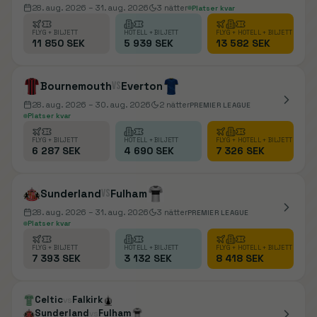
28. aug. 2026
– 31. aug. 2026
3
nätter
Platser kvar
FLYG + BILJETT
HOTELL + BILJETT
FLYG + HOTELL + BILJETT
11 850 SEK
5 939 SEK
13 582 SEK
Bournemouth
vs
Everton
28. aug. 2026
– 30. aug. 2026
2
nätter
PREMIER LEAGUE
Platser kvar
FLYG + BILJETT
HOTELL + BILJETT
FLYG + HOTELL + BILJETT
6 287 SEK
4 690 SEK
7 326 SEK
Sunderland
vs
Fulham
28. aug. 2026
– 31. aug. 2026
3
nätter
PREMIER LEAGUE
Platser kvar
FLYG + BILJETT
HOTELL + BILJETT
FLYG + HOTELL + BILJETT
7 393 SEK
3 132 SEK
8 418 SEK
Celtic
Falkirk
vs
Sunderland
Fulham
vs