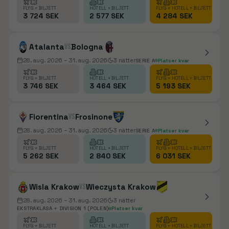
FLYG + BILJETT
HOTELL + BILJETT
FLYG + HOTELL + BILJETT
3 724 SEK
2 577 SEK
4 284 SEK
Atalanta
vs
Bologna
28. aug. 2026
– 31. aug. 2026
3
nätter
SERIE A
Platser kvar
FLYG + BILJETT
HOTELL + BILJETT
FLYG + HOTELL + BILJETT
3 746 SEK
3 464 SEK
5 193 SEK
Fiorentina
vs
Frosinone
28. aug. 2026
– 31. aug. 2026
3
nätter
SERIE A
Platser kvar
FLYG + BILJETT
HOTELL + BILJETT
FLYG + HOTELL + BILJETT
5 262 SEK
2 840 SEK
6 031 SEK
Wisla Krakow
vs
Wieczysta Krakow
28. aug. 2026
– 31. aug. 2026
3
nätter
EKSTRAKLASA + DIVISION 1 (POLEN)
Platser kvar
FLYG + BILJETT
HOTELL + BILJETT
FLYG + HOTELL + BILJETT