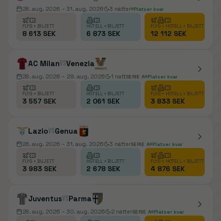
28. aug. 2026
– 31. aug. 2026
3
nätter
Platser kvar
FLYG + BILJETT
HOTELL + BILJETT
FLYG + HOTELL + BILJETT
8 613 SEK
6 873 SEK
12 112 SEK
AC Milan
vs
Venezia
28. aug. 2026
– 29. aug. 2026
1
natt
SERIE A
Platser kvar
FLYG + BILJETT
HOTELL + BILJETT
FLYG + HOTELL + BILJETT
3 557 SEK
2 061 SEK
3 833 SEK
Lazio
vs
Genua
28. aug. 2026
– 31. aug. 2026
3
nätter
SERIE A
Platser kvar
FLYG + BILJETT
HOTELL + BILJETT
FLYG + HOTELL + BILJETT
3 983 SEK
2 678 SEK
4 876 SEK
Juventus
vs
Parma
28. aug. 2026
– 30. aug. 2026
2
nätter
SERIE A
Platser kvar