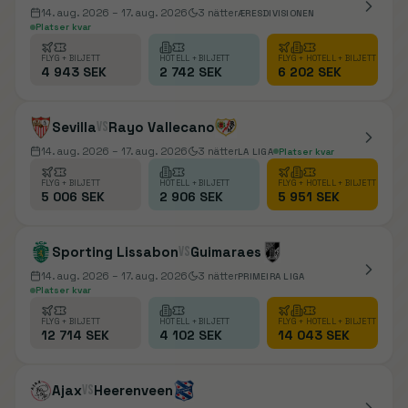
14. aug. 2026
– 17. aug. 2026
3
nätter
ÆRESDIVISIONEN
Platser kvar
FLYG + BILJETT
HOTELL + BILJETT
FLYG + HOTELL + BILJETT
4 943 SEK
2 742 SEK
6 202 SEK
Sevilla
vs
Rayo Vallecano
14. aug. 2026
– 17. aug. 2026
3
nätter
LA LIGA
Platser kvar
FLYG + BILJETT
HOTELL + BILJETT
FLYG + HOTELL + BILJETT
5 006 SEK
2 906 SEK
5 951 SEK
Sporting Lissabon
vs
Guimaraes
14. aug. 2026
– 17. aug. 2026
3
nätter
PRIMEIRA LIGA
Platser kvar
FLYG + BILJETT
HOTELL + BILJETT
FLYG + HOTELL + BILJETT
12 714 SEK
4 102 SEK
14 043 SEK
Ajax
vs
Heerenveen