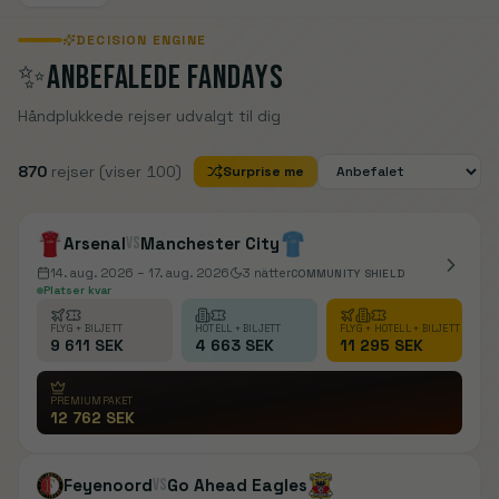
DECISION ENGINE
✨
ANBEFALEDE FANDAYS
Håndplukkede rejser udvalgt til dig
870
rejser
(viser 100)
Surprise me
Arsenal
vs
Manchester City
14. aug. 2026
– 17. aug. 2026
3
nätter
COMMUNITY SHIELD
Platser kvar
FLYG + BILJETT
HOTELL + BILJETT
FLYG + HOTELL + BILJETT
9 611 SEK
4 663 SEK
11 295 SEK
PREMIUMPAKET
12 762 SEK
Feyenoord
vs
Go Ahead Eagles