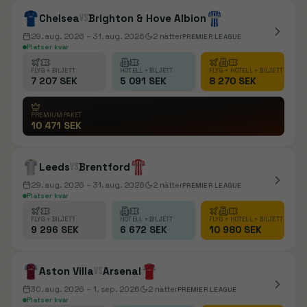
Chelsea
vs
Brighton & Hove Albion
29. aug. 2026
– 31. aug. 2026
2
nätter
PREMIER LEAGUE
Platser kvar
FLYG + BILJETT
HOTELL + BILJETT
FLYG + HOTELL + BILJETT
7 207 SEK
5 091 SEK
8 270 SEK
PREMIUMPAKET
10 471 SEK
Leeds
vs
Brentford
29. aug. 2026
– 31. aug. 2026
2
nätter
PREMIER LEAGUE
Platser kvar
FLYG + BILJETT
HOTELL + BILJETT
FLYG + HOTELL + BILJETT
9 296 SEK
6 672 SEK
10 980 SEK
Aston Villa
vs
Arsenal
30. aug. 2026
– 1. sep. 2026
2
nätter
PREMIER LEAGUE
Platser kvar