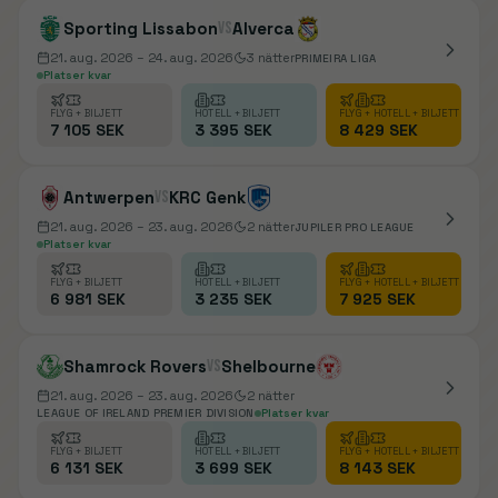
Sporting Lissabon
vs
Alverca
21. aug. 2026
– 24. aug. 2026
3
nätter
PRIMEIRA LIGA
Platser kvar
FLYG + BILJETT
HOTELL + BILJETT
FLYG + HOTELL + BILJETT
7 105 SEK
3 395 SEK
8 429 SEK
Antwerpen
vs
KRC Genk
21. aug. 2026
– 23. aug. 2026
2
nätter
JUPILER PRO LEAGUE
Platser kvar
FLYG + BILJETT
HOTELL + BILJETT
FLYG + HOTELL + BILJETT
6 981 SEK
3 235 SEK
7 925 SEK
Shamrock Rovers
vs
Shelbourne
21. aug. 2026
– 23. aug. 2026
2
nätter
LEAGUE OF IRELAND PREMIER DIVISION
Platser kvar
FLYG + BILJETT
HOTELL + BILJETT
FLYG + HOTELL + BILJETT
6 131 SEK
3 699 SEK
8 143 SEK