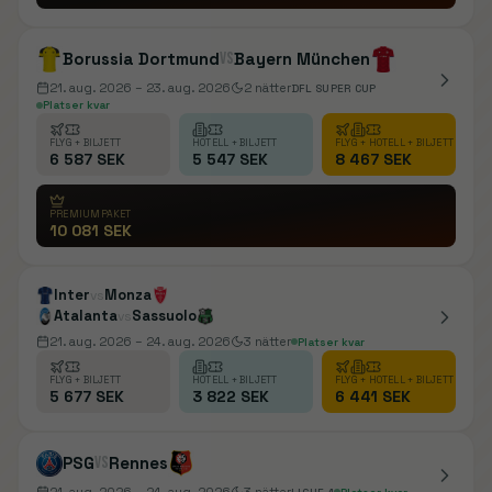
Borussia Dortmund
vs
Bayern München
21. aug. 2026
– 23. aug. 2026
2
nätter
DFL SUPER CUP
Platser kvar
FLYG + BILJETT
HOTELL + BILJETT
FLYG + HOTELL + BILJETT
6 587 SEK
5 547 SEK
8 467 SEK
PREMIUMPAKET
10 081 SEK
Inter
Monza
vs
Atalanta
Sassuolo
vs
21. aug. 2026
– 24. aug. 2026
3
nätter
Platser kvar
FLYG + BILJETT
HOTELL + BILJETT
FLYG + HOTELL + BILJETT
5 677 SEK
3 822 SEK
6 441 SEK
PSG
vs
Rennes