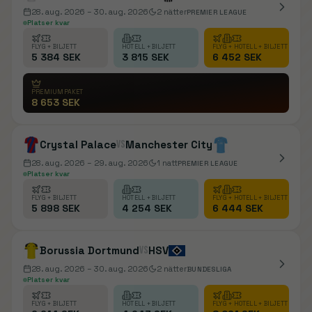
28. aug. 2026
– 30. aug. 2026
2
nätter
PREMIER LEAGUE
Platser kvar
FLYG + BILJETT
HOTELL + BILJETT
FLYG + HOTELL + BILJETT
5 384 SEK
3 815 SEK
6 452 SEK
PREMIUMPAKET
8 653 SEK
Crystal Palace
vs
Manchester City
28. aug. 2026
– 29. aug. 2026
1
natt
PREMIER LEAGUE
Platser kvar
FLYG + BILJETT
HOTELL + BILJETT
FLYG + HOTELL + BILJETT
5 898 SEK
4 254 SEK
6 444 SEK
Borussia Dortmund
vs
HSV
28. aug. 2026
– 30. aug. 2026
2
nätter
BUNDESLIGA
Platser kvar
FLYG + BILJETT
HOTELL + BILJETT
FLYG + HOTELL + BILJETT