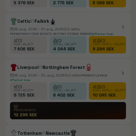
5 378 SEK
2 775 SEK
6 099 SEK
Celtic
vs
Falkirk
28. aug. 2026
– 31. aug. 2026
3
nätter
PREMIERSHIP (DEN BEDSTE SKOTSKE FODBOLDRÆKKE)
Platser kvar
FLYG + BILJETT
HOTELL + BILJETT
FLYG + HOTELL + BILJETT
7 606 SEK
4 044 SEK
9 284 SEK
Liverpool
vs
Nottingham Forest
28. aug. 2026
– 30. aug. 2026
2
nätter
PREMIER LEAGUE
Platser kvar
FLYG + BILJETT
HOTELL + BILJETT
FLYG + HOTELL + BILJETT
8 725 SEK
6 402 SEK
10 095 SEK
PREMIUMPAKET
12 296 SEK
Tottenham
vs
Newcastle