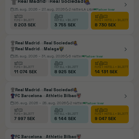
Real Madrid
vs
Real Sociedad
25. aug. 2026
– 27. aug. 2026
2
nätter
LA LIGA
Platser kvar
FLYG + BILJETT
HOTELL + BILJETT
FLYG + HOTELL + BILJETT
8 203 SEK
3 755 SEK
8 730 SEK
Real Madrid
Real Sociedad
vs
Real Madrid
Malaga
vs
25. aug. 2026
– 31. aug. 2026
6
nätter
Platser kvar
FLYG + BILJETT
HOTELL + BILJETT
FLYG + HOTELL + BILJETT
11 074 SEK
8 925 SEK
14 131 SEK
Real Madrid
Real Sociedad
vs
FC Barcelona
Athletic Bilbao
vs
26. aug. 2026
– 28. aug. 2026
2
nätter
Platser kvar
FLYG + BILJETT
HOTELL + BILJETT
FLYG + HOTELL + BILJETT
7 997 SEK
6 144 SEK
9 047 SEK
FC Barcelona
Athletic Bilbao
vs