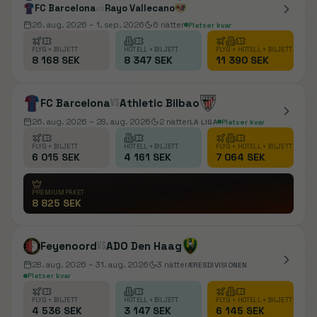
FC Barcelona
Rayo Vallecano
vs
26. aug. 2026
– 1. sep. 2026
6
nätter
Platser kvar
FLYG + BILJETT
HOTELL + BILJETT
FLYG + HOTELL + BILJETT
8 168 SEK
8 347 SEK
11 390 SEK
FC Barcelona
vs
Athletic Bilbao
26. aug. 2026
– 28. aug. 2026
2
nätter
LA LIGA
Platser kvar
FLYG + BILJETT
HOTELL + BILJETT
FLYG + HOTELL + BILJETT
6 015 SEK
4 161 SEK
7 064 SEK
PREMIUMPAKET
8 825 SEK
Feyenoord
vs
ADO Den Haag
28. aug. 2026
– 31. aug. 2026
3
nätter
ÆRESDIVISIONEN
Platser kvar
FLYG + BILJETT
HOTELL + BILJETT
FLYG + HOTELL + BILJETT
4 536 SEK
3 147 SEK
6 145 SEK