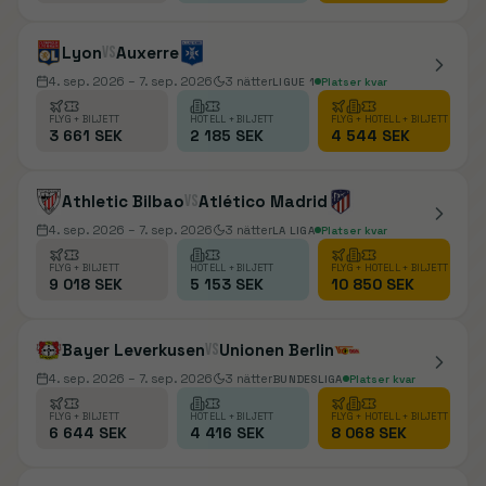
Lyon
vs
Auxerre
4. sep. 2026
– 7. sep. 2026
3
nätter
LIGUE 1
Platser kvar
FLYG + BILJETT
HOTELL + BILJETT
FLYG + HOTELL + BILJETT
3 661 SEK
2 185 SEK
4 544 SEK
Athletic Bilbao
vs
Atlético Madrid
4. sep. 2026
– 7. sep. 2026
3
nätter
LA LIGA
Platser kvar
FLYG + BILJETT
HOTELL + BILJETT
FLYG + HOTELL + BILJETT
9 018 SEK
5 153 SEK
10 850 SEK
Bayer Leverkusen
vs
Unionen Berlin
4. sep. 2026
– 7. sep. 2026
3
nätter
BUNDESLIGA
Platser kvar
FLYG + BILJETT
HOTELL + BILJETT
FLYG + HOTELL + BILJETT
6 644 SEK
4 416 SEK
8 068 SEK