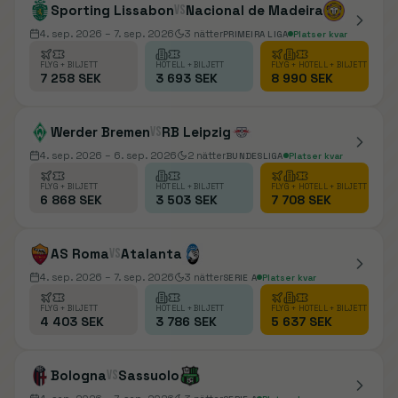
Sporting Lissabon
vs
Nacional de Madeira
4. sep. 2026
– 7. sep. 2026
3
nätter
PRIMEIRA LIGA
Platser kvar
FLYG + BILJETT
HOTELL + BILJETT
FLYG + HOTELL + BILJETT
7 258 SEK
3 693 SEK
8 990 SEK
Werder Bremen
vs
RB Leipzig
4. sep. 2026
– 6. sep. 2026
2
nätter
BUNDESLIGA
Platser kvar
FLYG + BILJETT
HOTELL + BILJETT
FLYG + HOTELL + BILJETT
6 868 SEK
3 503 SEK
7 708 SEK
AS Roma
vs
Atalanta
4. sep. 2026
– 7. sep. 2026
3
nätter
SERIE A
Platser kvar
FLYG + BILJETT
HOTELL + BILJETT
FLYG + HOTELL + BILJETT
4 403 SEK
3 786 SEK
5 637 SEK
Bologna
vs
Sassuolo