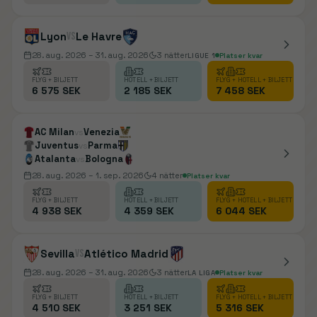
Lyon
vs
Le Havre
28. aug. 2026
– 31. aug. 2026
3
nätter
LIGUE 1
Platser kvar
FLYG + BILJETT
HOTELL + BILJETT
FLYG + HOTELL + BILJETT
6 575 SEK
2 185 SEK
7 458 SEK
AC Milan
Venezia
vs
Juventus
Parma
vs
Atalanta
Bologna
vs
28. aug. 2026
– 1. sep. 2026
4
nätter
Platser kvar
FLYG + BILJETT
HOTELL + BILJETT
FLYG + HOTELL + BILJETT
4 938 SEK
4 359 SEK
6 044 SEK
Sevilla
vs
Atlético Madrid
28. aug. 2026
– 31. aug. 2026
3
nätter
LA LIGA
Platser kvar
FLYG + BILJETT
HOTELL + BILJETT
FLYG + HOTELL + BILJETT
4 510 SEK
3 251 SEK
5 316 SEK