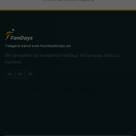
Tidigare känd som
footballtrips.se
Din specialist på kompletta FanDays till Europas största
matcher.
DK
NO
SE