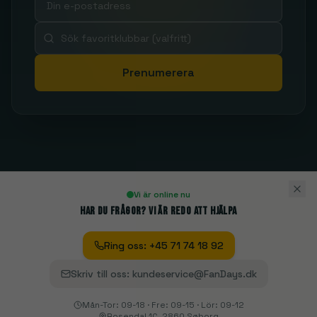
Prenumerera
Vi är online nu
Har du frågor? Vi är redo att hjälpa
Ring oss
:
+45 71 74 18 92
Skriv till oss
:
kundeservice@FanDays.dk
Mån-Tor: 09-18 · Fre: 09-15 · Lör: 09-12
Rosendal 1C, 2860 Søborg