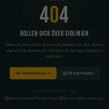
4
0
4
Bollen gick över sidlinjen
Sidan du letar efter finns inte. Kanske har den flyttat,
eller så fick länken ett rött kort. Vi tar dig tillbaka in i
matchen.
Se fotbollsresor
Till startsidan
ELLER HOPPA DIREKT TILL
Matchöversikt
Formel 1-resor
NFL-resor
Kontakta oss