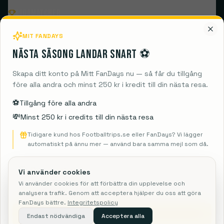
Ligamatcher
MIT FANDAYS
Populära klubbar
Nästa säsong landar snart ⚽️
Destinationer
Skapa ditt konto på Mitt FanDays nu — så får du tillgång
före alla andra och minst 250 kr i kredit till din nästa resa.
Guides
⚽️
Tillgång före alla andra
💸
Minst 250 kr i credits till din nästa resa
Information
Tidigare kund hos Footballtrips.se eller FanDays? Vi lägger
automatiskt på ännu mer — använd bara samma mejl som då.
Vi använder cookies
FanDays ApS
Vi använder cookies för att förbättra din upplevelse och
Rosendal 1C, 2860 Søborg
analysera trafik. Genom att acceptera hjälper du oss att göra
CVR: 41967218
FanDays bättre.
Integritetspolicy
Rejsegarantifonden: 3350
Skicka mig info
Endast nödvändiga
Acceptera alla