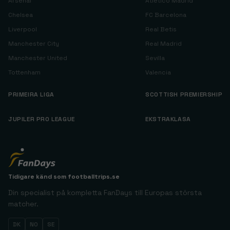
Arsenal
Atlético Madrid
Chelsea
FC Barcelona
Liverpool
Real Betis
Manchester City
Real Madrid
Manchester United
Sevilla
Tottenham
Valencia
PRIMEIRA LIGA
SCOTTISH PREMIERSHIP
JUPILER PRO LEAGUE
EKSTRAKLASA
Tidigare känd som
footballtrips.se
Din specialist på kompletta FanDays till Europas största
matcher.
DK
NO
SE