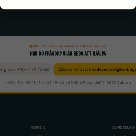
Skriv till oss – vi svarar snabbast möjligt
Har du frågor? Vi är redo att hjälpa
ing oss
:
+45 71 74 18 92
Skriv till oss
:
kundeservice@FanDays
Mån-Tor: 09-18 · Fre: 09-15 · Lör: 09-12
·
Rosendal 1C, 2860 Søborg
SERIE A
BUNDESLIGA