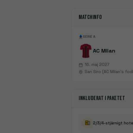
Ligue 1
Se rejser
Primeira Liga
Newcastle
Se rejser
Matchinfo
Scottish Premiership
Championship
SERIE A
2. Bundesliga
Æresdivisionen
AC Milan
Jupiler Pro League
16. maj 2027
Ekstraklasa
San Siro (AC Milan's fo
Champions League
Europa League
Conference League
Inkluderat i paketet
FA Cup
Carabao Cup
Community Shield
Copa del Rey