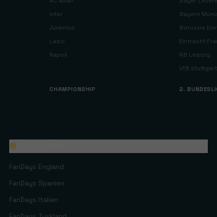
AC Milan
Bayer Lever
Inter
Bayern Mün
Juventus
Borussia Do
Lazio
Eintracht Fra
Napoli
RB Leipzig
VfB Stuttgart
CHAMPIONSHIP
2. BUNDESL
Destinationer
FanDays
England
FanDays
Spanien
FanDays
Italien
FanDays
Tyskland