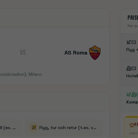
Liverpool
Manchester
Nottingham Forest
Sunderland
Se rejser
Se rejser
Pris
Per p
Flyg +
VS
AS Roma
dboldstadion)
, Milano
Hotell
Komp
P
2/3/4-stjärnigt hotell (ex. frukost)
Flyg, tur och retur (t.ex. vagn/resväska)
PER 