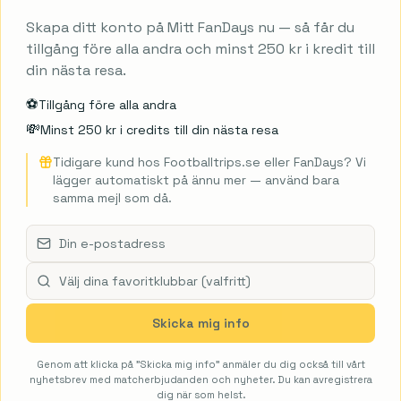
roningen
FC Twente
FC Utrecht
Feyenoord
Fortuna Sittard
Go 
Skapa ditt konto på Mitt FanDays nu — så får du
harleroi
Club Brugge
Genk
Gent
Kortrijk
La Louvière
Lommel S
tillgång före alla andra och minst 250 kr i kredit till
onia Białystok
Korona
Lech Poznań
Legia Warszawa
Motor Lu
din nästa resa.
⚽️
Tillgång före alla andra
NYHETSBREV
💸
Minst 250 kr i credits till din nästa resa
Tidigare kund hos Footballtrips.se eller FanDays? Vi
Få de bästa erbjudandena först
lägger automatiskt på ännu mer — använd bara
samma mejl som då.
Prenumerera på vårt nyhetsbrev och få exklusiva
FanDays-erbjudanden direkt i din inkorg.
Först med nya paket
Klubbanpassade erbjudanden
Aldrig sp
Skicka mig info
Genom att klicka på "Skicka mig info" anmäler du dig också till vårt
Prenumerera
nyhetsbrev med matcherbjudanden och nyheter. Du kan avregistrera
dig när som helst.