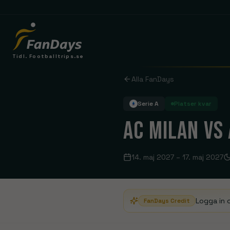
Tidl. Footballtrips.se
DRØMMER DU OM EN FODBOLDREJSE?
Alla FanDays
Manchester United
Old Trafford
Serie A
Platser kvar
Tottenham
AC MILAN VS
Tottenham Hotspur Stadium
LIGAER
HOLD & REJSER
14. maj 2027
–
17. maj 2027
Arsenal
Premier League
London
La Liga
Brighton
Se rejser
Serie A
Logga in 
FanDays Credit
Everton
Bundesliga
Se rejser
Leeds United