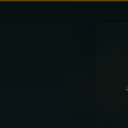
ADO Den Haag
Ajax
AZ Alkmaar
Excelsior
FC G
Anderlecht
Antwerp
Beveren
Cercle Brugge
C
Cracovia
GKS Katowice
Górnik Zabrze
Jagiell
Arsenal
Manchester City