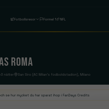
🏈
Fotbollsresor
Formel 1
NFL
Liverpool
Anfield
FC Barcelona
 AS ROMA
Estadi Olímpic Lluís Companys
3
nätter
San Siro (AC Milan's fodboldstadion)
, Milano
Aston Villa
Bournemouth
Se rejser
Se rejser
Chelsea
Coventry City
London
Se rejser
och se hur mycket du har sparat ihop i FanDays Credits
Fulham
Hull City
Se rejser
Se rejser
Liverpool
Manchester C