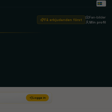
Fan-bilder
Få erbjudanden först
Min profil
Arsenal
Emirates Stadium
Real Madrid
Santiago Bernabéu
Brentford
Se rejser
Crystal Palace
Se rejser
Logga in
Ipswich Town
Se rejser
ity
Manchester United