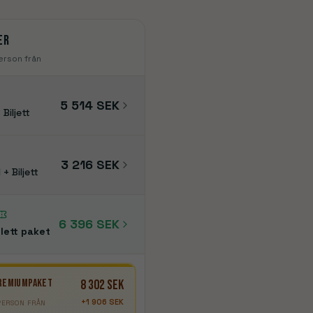
Manchester
Tottenham
London
er
erson från
5 514 SEK
 Biljett
3 216 SEK
 + Biljett
6 396 SEK
lett paket
REMIUMPAKET
8 302 SEK
+
1 906 SEK
PERSON FRÅN