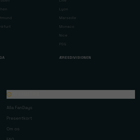
kusen
Lille
chen
Lyon
rtmund
Marseille
nkfurt
Monaco
Nice
PSG
IGA
ÆRESDIVISIONEN
Information
Alla FanDays
Presentkort
Om os
FAQ