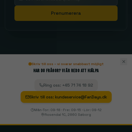
Prenumerera
Skriv till oss – vi svarar snabbast möjligt
Har du frågor? Vi är redo att hjälpa
Ring oss
:
+45 71 74 18 92
Skriv till oss
:
kundeservice@FanDays.dk
Mån-Tor: 09-18 · Fre: 09-15 · Lör: 09-12
Rosendal 1C, 2860 Søborg