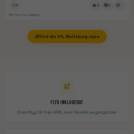
🔥
⚽
🍺
5
3
3
11
fans har reageret
Find din
VfL Wolfsburg
-rejse
Flyg inkluderat
Direktflyg till från ARN, med flexibla avgångstider