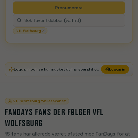
Prenumerera
VfL Wolfsburg
Logga in och se hur mycket du har sparat ihop i FanDays Credits
Logga in
VfL Wolfsburg
fællesskabet
FANDAYS FANS DER FØLGER
VFL
WOLFSBURG
16 fans har allerede været afsted med FanDays for at