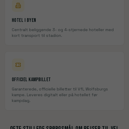
Hotel i
byen
Centralt beliggende 3- og 4-stjernede hoteller med
kort transport til
stadion
.
Officiel kampbillet
Garanterede, officielle billetter til
VfL Wolfsburg
s
kampe. Leveres digitalt eller på hotellet før
kampdag.
Ofte stillede spørgsmål om rejser til
VfL