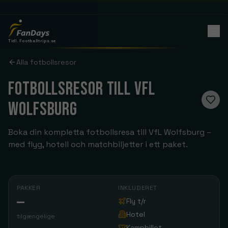
Tidl. Footballtrips.se
Alla fotbollsresor
FOTBOLLSRESOR TILL VFL
WOLFSBURG
Boka din kompletta fotbollsresa till VfL Wolfsburg –
med flyg, hotell och matchbiljetter i ett paket.
PAKKER
INKLUDERET
—
Fly t/r
Hotel
tilgængelige
Kampbillet