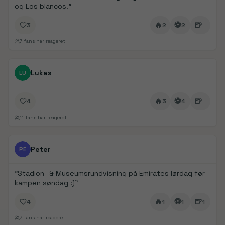
og Los blancos.
"
🔥
⚽
🍺
3
2
2
7
fans har reageret
FanDays bidrag
Lukas
LU
🔥
⚽
🍺
4
3
4
11
fans har reageret
FanDays bidrag
1/
5
Peter
PE
"
Stadion- & Museumsrundvisning på Emirates lørdag før
kampen søndag :)
"
🔥
⚽
🍺
4
1
1
1
7
fans har reageret