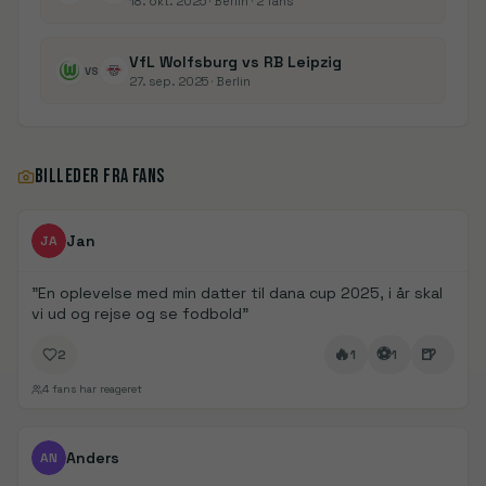
18. okt. 2025
· Berlin
· 2 fans
VfL Wolfsburg vs RB Leipzig
VS
27. sep. 2025
· Berlin
BILLEDER FRA FANS
FanDays bidrag
Jan
JA
"
En oplevelse med min datter til dana cup 2025, i år skal
vi ud og rejse og se fodbold
"
🔥
⚽
🍺
2
1
1
4
fans har reageret
FanDays bidrag
1/
3
Anders
AN