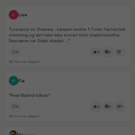
FanDays bidrag
1/
4
Lise
LI
"
Liverpool vs Chelsea - kampen endte 1-1 men fantastisk
stemning og det hele blev kronet med stadionrundtur.
Desværre var Salah skadet …
"
🔥
⚽
🍺
3
3
2
8
fans har reageret
FanDays bidrag
1/
2
Fie
FI
"
Real Madrid-bilbao
"
🔥
⚽
🍺
4
2
2
1
9
fans har reageret
FanDays bidrag
1/
5