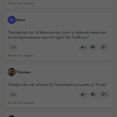
4
fans har reageret
FanDays bidrag
1/
2
Allan
AL
"
Fantastisk tur til Manchester, hvor vi lukkede sæsonen
af på hjemmebane med et fyldt Old Trafford.
"
🔥
⚽
🍺
3
2
1
6
fans har reageret
FanDays bidrag
1/
5
Thomas
"
Holdet der var afsted til Tottenham vs Leeds d. 11 maj
"
🔥
⚽
🍺
4
1
1
2
8
fans har reageret
FanDays bidrag