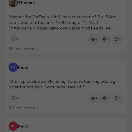
Thomas
"
Kasper fra FanDays ⚡️🍻 Vi samler kunder på No. 8 lige
ved siden af stadion kl 17.00 i dag d. 11. Maj til
Tottenhams vigtige kamp overvelse mod Leeds. Vel
mødt
"
🔥
⚽
🍺
3
2
3
1
9
fans har reageret
FanDays bidrag
1/
5
Hans
HA
"
Stor oplevelse på Wembley. Kanon stemning ude og
indenfor stadion. Godt hotel tæt på.
"
🔥
⚽
🍺
5
4
3
1
13
fans har reageret
FanDays bidrag
Kent
KE