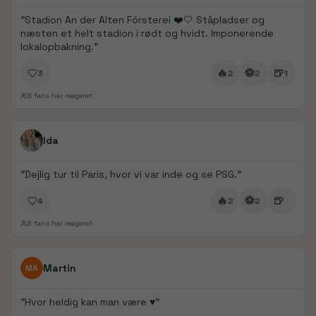
"
Stadion An der Alten Försterei ❤️🤍 Ståpladser og
næsten et helt stadion i rødt og hvidt. Imponerende
lokalopbakning.
"
🔥
⚽
🍺
3
2
2
1
8
fans har reageret
FanDays bidrag
1/
5
Ida
"
Dejlig tur til Paris, hvor vi var inde og se PSG.
"
🔥
⚽
🍺
4
2
2
8
fans har reageret
FanDays bidrag
Martin
MA
"
Hvor heldig kan man være ♥️
"