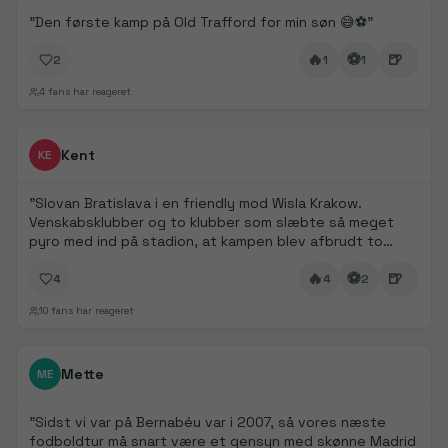
"
Den første kamp på Old Trafford for min søn 😅⚽️
"
🔥
⚽
🍺
2
1
1
4
fans har reageret
FanDays bidrag
Kent
KE
"
Slovan Bratislava i en friendly mod Wisla Krakow.
Venskabsklubber og to klubber som slæbte så meget
pyro med ind på stadion, at kampen blev afbrudt to
gange pga. manglende sigtbarhed.
"
🔥
⚽
🍺
4
4
2
10
fans har reageret
FanDays bidrag
Mette
ME
"
Sidst vi var på Bernabéu var i 2007, så vores næste
fodboldtur må snart være et gensyn med skønne Madrid