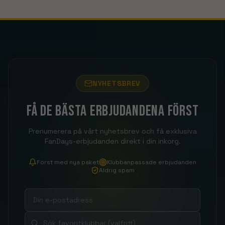
NYHETSBREV
Få de bästa erbjudandena först
Prenumerera på vårt nyhetsbrev och få exklusiva
FanDays-erbjudanden direkt i din inkorg.
Först med nya paket
Klubbanpassade erbjudanden
Aldrig spam