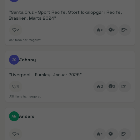
"
Santa Cruz - Sport Recife. Stort lokalopgør i Recife,
Brasilien. Marts 2024
"
🔥
⚽
🍺
2
2
2
1
7
fans har reageret
FanDays bidrag
1/
5
Johnny
JO
"
Liverpool - Burnley. Januar 2026
"
🔥
⚽
🍺
4
2
2
8
fans har reageret
FanDays bidrag
Anders
AN
🔥
⚽
🍺
3
1