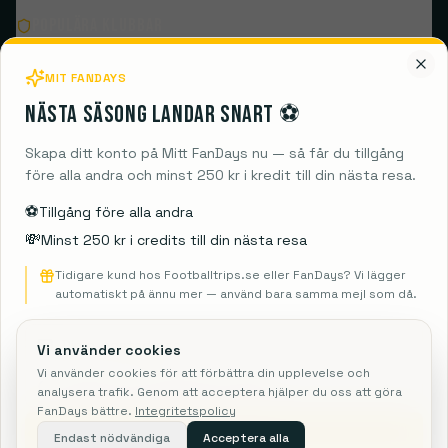
Populära klubbar
MIT FANDAYS
Destinationer
Nästa säsong landar snart ⚽️
Guides
Skapa ditt konto på Mitt FanDays nu — så får du tillgång
före alla andra och minst 250 kr i kredit till din nästa resa.
Information
⚽️
Tillgång före alla andra
💸
Minst 250 kr i credits till din nästa resa
Tidigare kund hos Footballtrips.se eller FanDays? Vi lägger
automatiskt på ännu mer — använd bara samma mejl som då.
FanDays ApS
Rosendal 1C, 2860 Søborg
CVR: 41967218
Vi använder cookies
Rejsegarantifonden: 3350
Vi använder cookies för att förbättra din upplevelse och
analysera trafik. Genom att acceptera hjälper du oss att göra
FanDays bättre.
Integritetspolicy
© 2026 FanDays, en del av fodboldpakker.dk. Alla rättigheter
förbehållna.
Skicka mig info
Endast nödvändiga
Acceptera alla
Villkor
Integritetspolicy