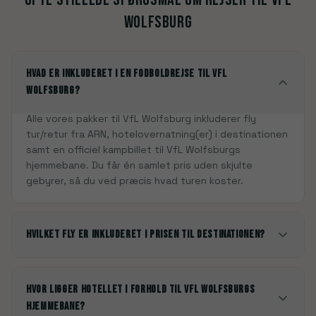
Wolfsburg
Hvad er inkluderet i en fodboldrejse til VfL
Wolfsburg?
Alle vores pakker til VfL Wolfsburg inkluderer fly
tur/retur fra ARN, hotelovernatning(er) i destinationen
samt en officiel kampbillet til VfL Wolfsburgs
hjemmebane. Du får én samlet pris uden skjulte
gebyrer, så du ved præcis hvad turen koster.
Hvilket fly er inkluderet i prisen til destinationen?
Hvor ligger hotellet i forhold til VfL Wolfsburgs
hjemmebane?