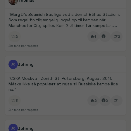
Thomas
"
Mary D’s Beamish Bar, lige ved siden af Etihad Stadium.
Som regel fin tilgængelig, også op til kampen når
Manchester City spiller. Kom 2-3 timer før kampstart.
Det er det oplagte valg for at komme i stemning 👌
"
🔥
⚽
🍺
2
1
2
5
fans har reageret
FanDays bidrag
1/
6
Johnny
JO
"
CSKA Moskva - Zenith St. Petersborg. Auguat 2011.
Måske ikke så populært at rejse til Russiske kampe lige
nu.
"
🔥
⚽
🍺
3
2
2
7
fans har reageret
FanDays bidrag
1/
4
Johnny
JO